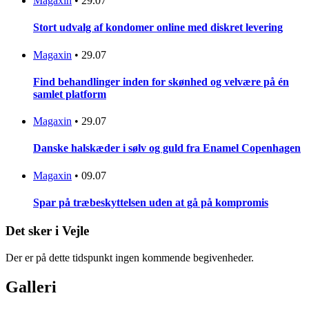
Magaxin
•
29.07
Stort udvalg af kondomer online med diskret levering
Magaxin
•
29.07
Find behandlinger inden for skønhed og velvære på én
samlet platform
Magaxin
•
29.07
Danske halskæder i sølv og guld fra Enamel Copenhagen
Magaxin
•
09.07
Spar på træbeskyttelsen uden at gå på kompromis
Det sker i Vejle
Der er på dette tidspunkt ingen kommende begivenheder.
Galleri