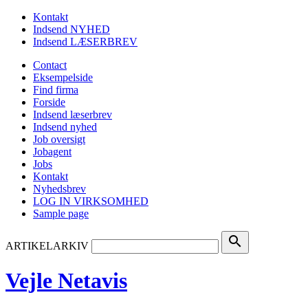
Kontakt
Indsend NYHED
Indsend LÆSERBREV
Contact
Eksempelside
Find firma
Forside
Indsend læserbrev
Indsend nyhed
Job oversigt
Jobagent
Jobs
Kontakt
Nyhedsbrev
LOG IN VIRKSOMHED
Sample page
search
ARTIKELARKIV
Vejle Netavis