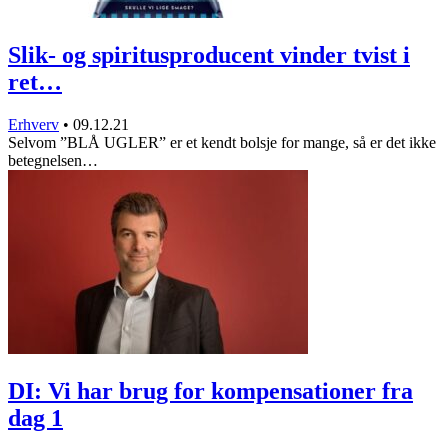
Slik- og spiritusproducent vinder tvist i
ret…
Erhverv
•
09.12.21
Selvom ”BLÅ UGLER” er et kendt bolsje for mange, så er det ikke
betegnelsen…
DI: Vi har brug for kompensationer fra
dag 1