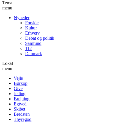
Tema
menu
Nyheder
Forside
Kultur
Erhverv
Debat og politik
Samfund
112
Danmark
Lokal
menu
Vejle
Børkop
Give
Jelling
Brejning
Egtved
Skibet
Bredsten
Thyregod