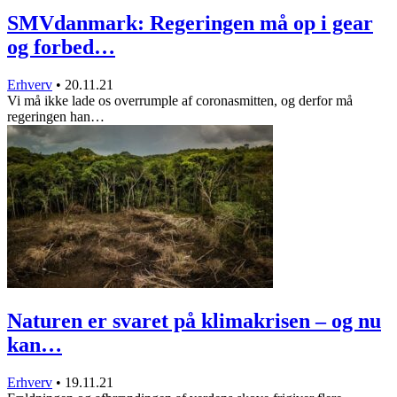
SMVdanmark: Regeringen må op i gear
og forbed…
Erhverv
•
20.11.21
Vi må ikke lade os overrumple af coronasmitten, og derfor må
regeringen han…
Naturen er svaret på klimakrisen – og nu
kan…
Erhverv
•
19.11.21