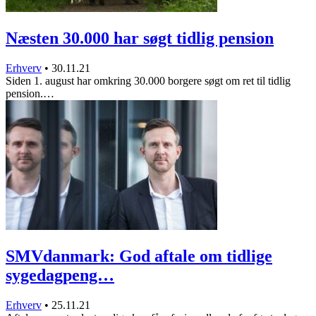
Næsten 30.000 har søgt tidlig pension
Erhverv
•
30.11.21
Siden 1. august har omkring 30.000 borgere søgt om ret til tidlig
pension.…
SMVdanmark: God aftale om tidlige
sygedagpeng…
Erhverv
•
25.11.21