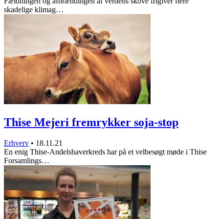
Fældningen og afbrændingen af verdens skove frigiver flere
skadelige klimag…
Thise Mejeri fremrykker soja-stop
Erhverv
•
18.11.21
En enig Thise-Andelshaverkreds har på et velbesøgt møde i Thise
Forsamlings…