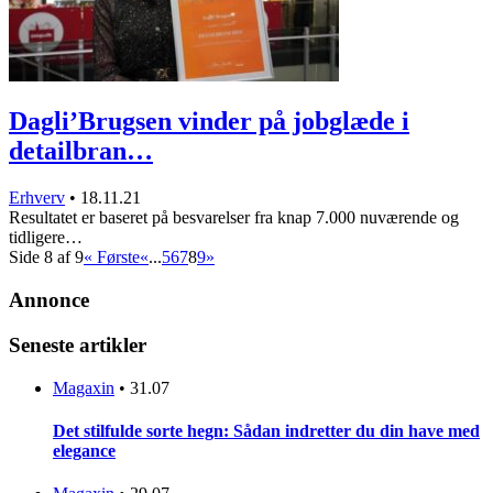
Dagli’Brugsen vinder på jobglæde i
detailbran…
Erhverv
•
18.11.21
Resultatet er baseret på besvarelser fra knap 7.000 nuværende og
tidligere…
Side 8 af 9
« Første
«
...
5
6
7
8
9
»
Annonce
Seneste artikler
Magaxin
•
31.07
Det stilfulde sorte hegn: Sådan indretter du din have med
elegance