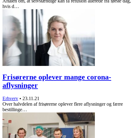
Aftalen om, at selvstændige kan få refusion allerede fra første dag,
hvis d…
Frisørerne oplever mange corona-
aflysninger
Erhverv
•
23.11.21
Over halvdelen af frisørerne oplever flere aflysninger og færre
bestillinge…