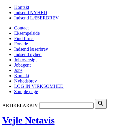
Kontakt
Indsend NYHED
Indsend LÆSERBREV
Contact
Eksempelside
Find firma
Forside
Indsend læserbrev
Indsend nyhed
Job oversigt
Jobagent
Jobs
Kontakt
Nyhedsbrev
LOG IN VIRKSOMHED
Sample page
search
ARTIKELARKIV
Vejle Netavis