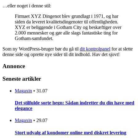
…eller noget i denne stil:
Firmaet XYZ Dingenot blev grundlagt i 1971, og har
siden da leveret kvalitetsdingenoter til offentligheden.
XYZ er beliggende i Gotham City og beskæftiger over
2.000 mennesker og gør alle slags fantastiske ting for
Gotham-samfundet.
Som ny WordPress-bruger bør du gå til
dit kontrolpanel
for at slette
denne side og oprette nye sider til dit indhold. Hav det sjovt!
Annonce
Seneste artikler
Magaxin
•
31.07
Det stilfulde sorte hegn: Sådan indretter du din have med
elegance
Magaxin
•
29.07
Stort udvalg af kondomer online med diskret levering