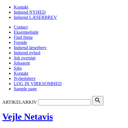
Kontakt
Indsend NYHED
Indsend LÆSERBREV
Contact
Eksempelside
Find firma
Forside
Indsend læserbrev
Indsend nyhed
Job oversigt
Jobagent
Jobs
Kontakt
Nyhedsbrev
LOG IN VIRKSOMHED
Sample page
search
ARTIKELARKIV
Vejle Netavis