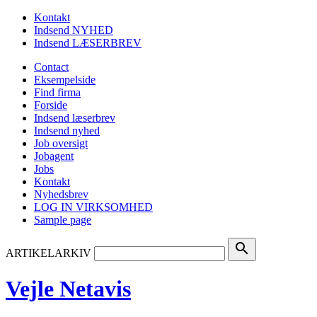
Kontakt
Indsend NYHED
Indsend LÆSERBREV
Contact
Eksempelside
Find firma
Forside
Indsend læserbrev
Indsend nyhed
Job oversigt
Jobagent
Jobs
Kontakt
Nyhedsbrev
LOG IN VIRKSOMHED
Sample page
search
ARTIKELARKIV
Vejle Netavis