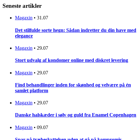
Seneste artikler
Magaxin
•
31.07
Det stilfulde sorte hegn: Sådan indretter du din have med
elegance
Magaxin
•
29.07
Stort udvalg af kondomer online med diskret levering
Magaxin
•
29.07
Find behandlinger inden for skønhed og velvære på én
samlet platform
Magaxin
•
29.07
Danske halskæder i sølv og guld fra Enamel Copenhagen
Magaxin
•
09.07
Spar på træbeskyttelsen uden at gå på kompromis