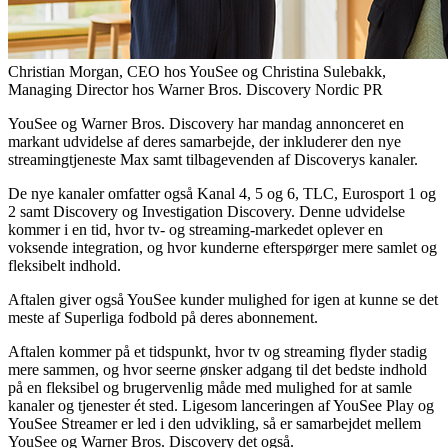
Christian Morgan, CEO hos YouSee og Christina Sulebakk,
Managing Director hos Warner Bros. Discovery Nordic PR
YouSee og Warner Bros. Discovery har mandag annonceret en
markant udvidelse af deres samarbejde, der inkluderer den nye
streamingtjeneste Max samt tilbagevenden af Discoverys kanaler.
De nye kanaler omfatter også Kanal 4, 5 og 6, TLC, Eurosport 1 og
2 samt Discovery og Investigation Discovery. Denne udvidelse
kommer i en tid, hvor tv- og streaming-markedet oplever en
voksende integration, og hvor kunderne efterspørger mere samlet og
fleksibelt indhold.
Aftalen giver også YouSee kunder mulighed for igen at kunne se det
meste af Superliga fodbold på deres abonnement.
Aftalen kommer på et tidspunkt, hvor tv og streaming flyder stadig
mere sammen, og hvor seerne ønsker adgang til det bedste indhold
på en fleksibel og brugervenlig måde med mulighed for at samle
kanaler og tjenester ét sted. Ligesom lanceringen af YouSee Play og
YouSee Streamer er led i den udvikling, så er samarbejdet mellem
YouSee og Warner Bros. Discovery det også.