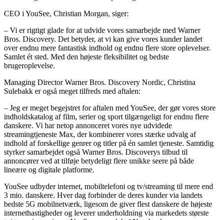
CEO i YouSee, Christian Morgan, siger:
– Vi er rigtigt glade for at udvide vores samarbejde med Warner
Bros. Discovery. Det betyder, at vi kan give vores kunder landet
over endnu mere fantastisk indhold og endnu flere store oplevelser.
Samlet ét sted. Med den højeste fleksibilitet og bedste
brugeroplevelse.
Managing Director Warner Bros. Discovery Nordic, Christina
Sulebakk er også meget tilfreds med aftalen:
– Jeg er meget begejstret for aftalen med YouSee, der gør vores store
indholdskatalog af film, serier og sport tilgængeligt for endnu flere
danskere. Vi har netop annonceret vores nye udvidede
streamingtjeneste Max, der kombinerer vores stærke udvalg af
indhold af forskellige genrer og titler på én samlet tjeneste. Samtidig
styrker samarbejdet også Warner Bros. Discoverys tilbud til
annoncører ved at tilføje betydeligt flere unikke seere på både
lineære og digitale platforme.
YouSee udbyder internet, mobiltelefoni og tv/streaming til mere end
3 mio. danskere. Hver dag forbinder de deres kunder via landets
bedste 5G mobilnetværk, ligesom de giver flest danskere de højeste
internethastigheder og leverer underholdning via markedets største