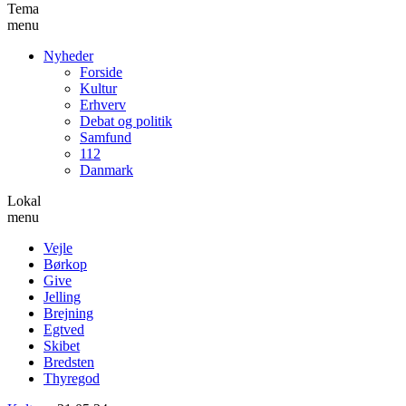
Tema
menu
Nyheder
Forside
Kultur
Erhverv
Debat og politik
Samfund
112
Danmark
Lokal
menu
Vejle
Børkop
Give
Jelling
Brejning
Egtved
Skibet
Bredsten
Thyregod