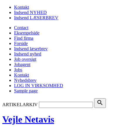
Kontakt
Indsend NYHED
Indsend LÆSERBREV
Contact
Eksempelside
Find firma
Forside
Indsend læserbrev
Indsend nyhed
Job oversigt
Jobagent
Jobs
Kontakt
Nyhedsbrev
LOG IN VIRKSOMHED
Sample page
search
ARTIKELARKIV
Vejle Netavis