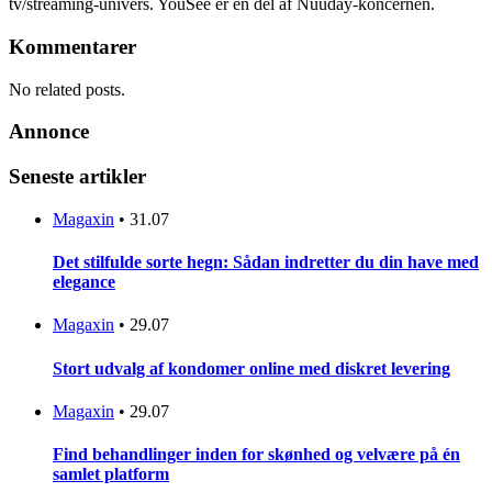
tv/streaming-univers. YouSee er en del af Nuuday-koncernen.
Kommentarer
No related posts.
Annonce
Seneste artikler
Magaxin
•
31.07
Det stilfulde sorte hegn: Sådan indretter du din have med
elegance
Magaxin
•
29.07
Stort udvalg af kondomer online med diskret levering
Magaxin
•
29.07
Find behandlinger inden for skønhed og velvære på én
samlet platform