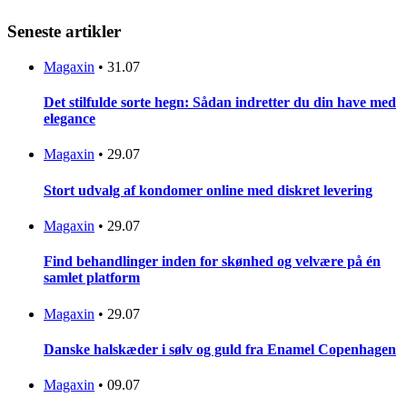
Seneste artikler
Magaxin
•
31.07
Det stilfulde sorte hegn: Sådan indretter du din have med
elegance
Magaxin
•
29.07
Stort udvalg af kondomer online med diskret levering
Magaxin
•
29.07
Find behandlinger inden for skønhed og velvære på én
samlet platform
Magaxin
•
29.07
Danske halskæder i sølv og guld fra Enamel Copenhagen
Magaxin
•
09.07