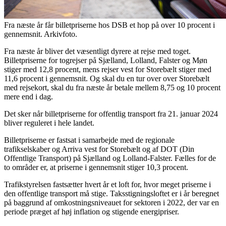
Fra næste år får billetpriserne hos DSB et hop på over 10 procent i
gennemsnit. Arkivfoto.
Fra næste år bliver det væsentligt dyrere at rejse med toget.
Billetpriserne for togrejser på Sjælland, Lolland, Falster og Møn
stiger med 12,8 procent, mens rejser vest for Storebælt stiger med
11,6 procent i gennemsnit. Og skal du en tur over over Storebælt
med rejsekort, skal du fra næste år betale mellem 8,75 og 10 procent
mere end i dag.
Det sker når billetpriserne for offentlig transport fra 21. januar 2024
bliver reguleret i hele landet.
Billetpriserne er fastsat i samarbejde med de regionale
trafikselskaber og Arriva vest for Storebælt og af DOT (Din
Offentlige Transport) på Sjælland og Lolland-Falster. Fælles for de
to områder er, at priserne i gennemsnit stiger 10,3 procent.
Trafikstyrelsen fastsætter hvert år et loft for, hvor meget priserne i
den offentlige transport må stige. Taksstigningsloftet er i år beregnet
på baggrund af omkostningsniveauet for sektoren i 2022, der var en
periode præget af høj inflation og stigende energipriser.