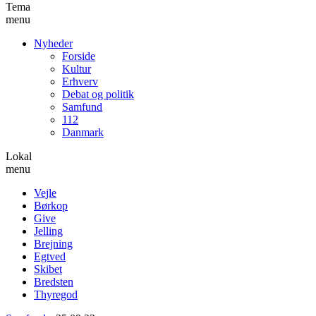
Tema
menu
Nyheder
Forside
Kultur
Erhverv
Debat og politik
Samfund
112
Danmark
Lokal
menu
Vejle
Børkop
Give
Jelling
Brejning
Egtved
Skibet
Bredsten
Thyregod