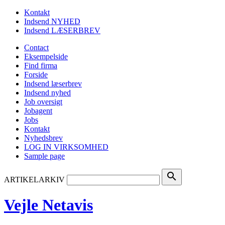
Kontakt
Indsend NYHED
Indsend LÆSERBREV
Contact
Eksempelside
Find firma
Forside
Indsend læserbrev
Indsend nyhed
Job oversigt
Jobagent
Jobs
Kontakt
Nyhedsbrev
LOG IN VIRKSOMHED
Sample page
search
ARTIKELARKIV
Vejle Netavis