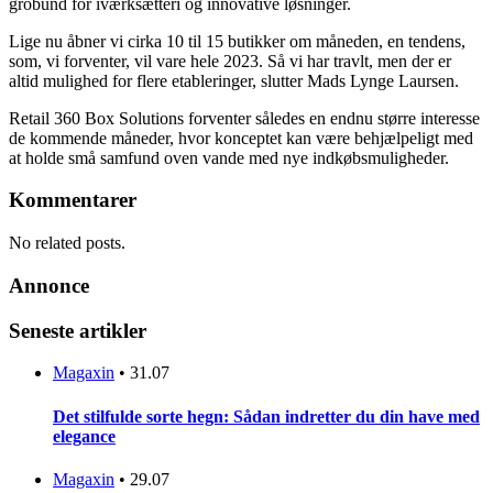
grobund for iværksætteri og innovative løsninger.
Lige nu åbner vi cirka 10 til 15 butikker om måneden, en tendens,
som, vi forventer, vil vare hele 2023. Så vi har travlt, men der er
altid mulighed for flere etableringer, slutter Mads Lynge Laursen.
Retail 360 Box Solutions forventer således en endnu større interesse
de kommende måneder, hvor konceptet kan være behjælpeligt med
at holde små samfund oven vande med nye indkøbsmuligheder.
Kommentarer
No related posts.
Annonce
Seneste artikler
Magaxin
•
31.07
Det stilfulde sorte hegn: Sådan indretter du din have med
elegance
Magaxin
•
29.07