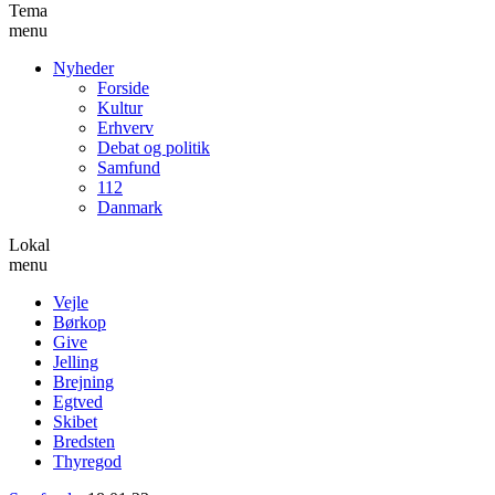
Tema
menu
Nyheder
Forside
Kultur
Erhverv
Debat og politik
Samfund
112
Danmark
Lokal
menu
Vejle
Børkop
Give
Jelling
Brejning
Egtved
Skibet
Bredsten
Thyregod