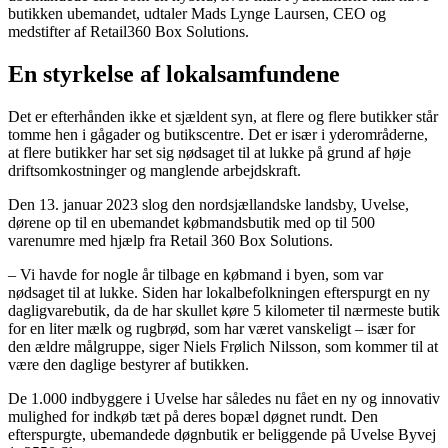
butikken ubemandet, udtaler Mads Lynge Laursen, CEO og
medstifter af Retail360 Box Solutions.
En styrkelse af lokalsamfundene
Det er efterhånden ikke et sjældent syn, at flere og flere butikker står
tomme hen i gågader og butikscentre. Det er især i yderområderne,
at flere butikker har set sig nødsaget til at lukke på grund af høje
driftsomkostninger og manglende arbejdskraft.
Den 13. januar 2023 slog den nordsjællandske landsby, Uvelse,
dørene op til en ubemandet købmandsbutik med op til 500
varenumre med hjælp fra Retail 360 Box Solutions.
– Vi havde for nogle år tilbage en købmand i byen, som var
nødsaget til at lukke. Siden har lokalbefolkningen efterspurgt en ny
dagligvarebutik, da de har skullet køre 5 kilometer til nærmeste butik
for en liter mælk og rugbrød, som har været vanskeligt – især for
den ældre målgruppe, siger Niels Frølich Nilsson, som kommer til at
være den daglige bestyrer af butikken.
De 1.000 indbyggere i Uvelse har således nu fået en ny og innovativ
mulighed for indkøb tæt på deres bopæl døgnet rundt. Den
efterspurgte, ubemandede døgnbutik er beliggende på Uvelse Byvej