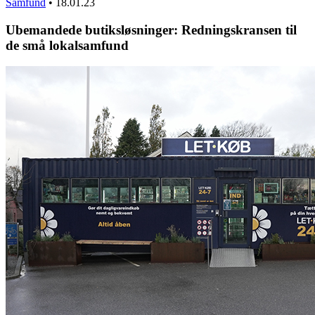
Samfund
•
18.01.23
Ubemandede butiksløsninger: Redningskransen til
de små lokalsamfund