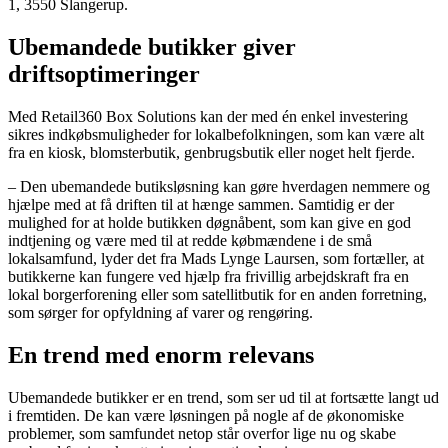
1, 3550 Slangerup.
Ubemandede butikker giver
driftsoptimeringer
Med Retail360 Box Solutions kan der med én enkel investering
sikres indkøbsmuligheder for lokalbefolkningen, som kan være alt
fra en kiosk, blomsterbutik, genbrugsbutik eller noget helt fjerde.
– Den ubemandede butiksløsning kan gøre hverdagen nemmere og
hjælpe med at få driften til at hænge sammen. Samtidig er der
mulighed for at holde butikken døgnåbent, som kan give en god
indtjening og være med til at redde købmændene i de små
lokalsamfund, lyder det fra Mads Lynge Laursen, som fortæller, at
butikkerne kan fungere ved hjælp fra frivillig arbejdskraft fra en
lokal borgerforening eller som satellitbutik for en anden forretning,
som sørger for opfyldning af varer og rengøring.
En trend med enorm relevans
Ubemandede butikker er en trend, som ser ud til at fortsætte langt ud
i fremtiden. De kan være løsningen på nogle af de økonomiske
problemer, som samfundet netop står overfor lige nu og skabe