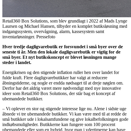
Retail360 Box Solutions, som blev grundlagt i 2022 af Mads Lynge
Laursen og Michael Hansen, tilbyder en komplet butiksløsning med
indgangssystem, overvågning, alarm, kassesystem samt
inventarløsninger. Pressefoto
Hver tredje dagligvarebutik er forsvundet i små byer over de
seneste ti år. Men den lokale dagligvarebutik er vigtig for de
små byer. Et nyt butikskoncept er blevet løsningen mange
steder i landet.
Energikrisen og den stigende inflation ruller hen over landet for
fulde kraft. Flere dagligvarebutikker har valgt at reducere
åbningstiderne, og nogle er endda nødsaget til at dreje nøglen om.
Derfor har det aldrig været mere nødvendigt med nye innovative
ideer som Retail360 Box Solutions, der står bag et koncept af
ubemandede butikker.
– Vi oplever en stor og stigende interesse lige nu. Alene i sidste uge
åbnede vi tre ubemandede butikker. Vi kan være med til at redde de
små butikker ude i lokalsamfundene og give lokalbefolkningen gode
indkøbsmuligheder. Butikkerne kan fungere som 100 procent
ubemandede eller som en hybrid, hvor man i ydertimerne kan have