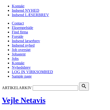
Kontakt
Indsend NYHED
Indsend LÆSERBREV
Contact
Eksempelside
Find firma
Forside
Indsend læserbrev
Indsend nyhed
Job oversigt
Jobagent
Jobs
Kontakt
Nyhedsbrev
LOG IN VIRKSOMHED
Sample page
search
ARTIKELARKIV
Vejle Netavis