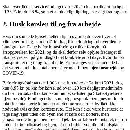
Skatteværdien af servicefradraget var i 2021 ekstraordinært forhøjet
til 35 % fra de 26 %, som et almindeligt ligningsmæssigt fradrag har.
2. Husk kørslen til og fra arbejde
Hvis din samlede kørsel mellem hjem og arbejde overstiger 24
kilometer pr. dag, kan du få fradrag for befordring ud over denne
bundgrænse. Dette befordringsfradrag er ikke fortrykt på
årsopgørelsen for 2021, og du skal derfor selv oplyse fradraget til
Skattestyrelsen på grundlag af det konkrete antal dage, hvor du har
transporteret dig til og fra arbejde. For manges vedkommende har
det været et mindre antal dage på grund af mere hjemmearbejde og
COVID-19.
Befordringsfradraget er 1,90 kr. pr. km ud over 24 km i 2021, dog
kun 0,95 kr. pr. km for kørsel ud over 120 km dagligt (medmindre
du bor i en såkaldt udkantskommune; se listen på Skattestyrelsens
hjemmeside). Fradraget skal som udgangspunkt beregnes ud fra de
faktiske antal kørte kilometer ad den normale rute, hvilket ikke
nødvendigvis er den korteste rute. Det kan f.eks. være hurtigere at
tage ringvejen uden om byen end at køre den kortere, men
langsommere tur gennem byen. Tjek derfor kilometerantallet, når du
holder i din indkørsel og igen, når du holder ved din arbejdsplads;
og husk at optælle det konkrete antal dage, hvor du har kørt turen i