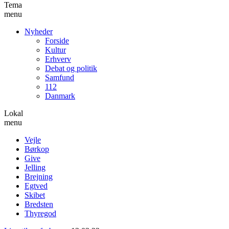
Tema
menu
Nyheder
Forside
Kultur
Erhverv
Debat og politik
Samfund
112
Danmark
Lokal
menu
Vejle
Børkop
Give
Jelling
Brejning
Egtved
Skibet
Bredsten
Thyregod