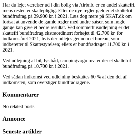
Har du lejet værelser ud i din bolig via Airbnb, er en andel skattefri,
mens resten er skattepligtig: Efter de nye regler gælder et skattefrit
bundfradrag på 29.900 kr. i 2021. Læs dog mere på SKAT.dk om
fortsat at anvende de gamle regler med andre satser, som nogle
gange kan give et bedre resultat. Ved sommerhusudlejning er det
skattefri bundfradrag ekstraordinært forhøjet til 42.700 kr. for
indkomståret 2021, hvis der udlejes gennem et bureau, som
indberetter til Skattestyrelsen; ellers er bundfradraget 11.700 kr. i
2021.
Ved udlejning af bil, lystbåd, campingvogn mv. er der et skattefrit
bundfradrag på 10.700 kr. i 2021.
Ved sådan indkomst ved udlejning beskattes 60 % af den del af
indkomsten, som overstiger bundfradragene.
Kommentarer
No related posts.
Annonce
Seneste artikler