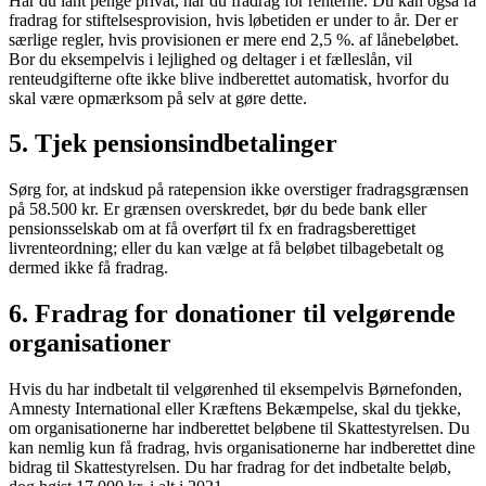
Har du lånt penge privat, har du fradrag for renterne. Du kan også få
fradrag for stiftelsesprovision, hvis løbetiden er under to år. Der er
særlige regler, hvis provisionen er mere end 2,5 %. af lånebeløbet.
Bor du eksempelvis i lejlighed og deltager i et fælleslån, vil
renteudgifterne ofte ikke blive indberettet automatisk, hvorfor du
skal være opmærksom på selv at gøre dette.
5. Tjek pensionsindbetalinger
Sørg for, at indskud på ratepension ikke overstiger fradragsgrænsen
på 58.500 kr. Er grænsen overskredet, bør du bede bank eller
pensionsselskab om at få overført til fx en fradragsberettiget
livrenteordning; eller du kan vælge at få beløbet tilbagebetalt og
dermed ikke få fradrag.
6. Fradrag for donationer til velgørende
organisationer
Hvis du har indbetalt til velgørenhed til eksempelvis Børnefonden,
Amnesty International eller Kræftens Bekæmpelse, skal du tjekke,
om organisationerne har indberettet beløbene til Skattestyrelsen. Du
kan nemlig kun få fradrag, hvis organisationerne har indberettet dine
bidrag til Skattestyrelsen. Du har fradrag for det indbetalte beløb,