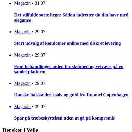
Magaxin
•
31.07
Det stilfulde sorte hegn: Sådan indretter du din have med
elegance
Magaxin
•
29.07
Stort udvalg af kondomer online med diskret levering
Magaxin
•
29.07
Find behandlinger inden for skønhed og velvære på én
samlet platform
Magaxin
•
29.07
Danske halskæder i sølv og guld fra Enamel Copenhagen
Magaxin
•
09.07
Spar på træbeskyttelsen uden at gå på kompromis
Det sker i Vejle