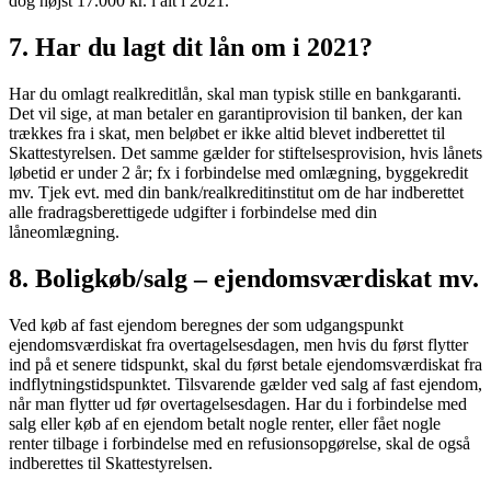
dog højst 17.000 kr. i alt i 2021.
7. Har du lagt dit lån om i 2021?
Har du omlagt realkreditlån, skal man typisk stille en bankgaranti.
Det vil sige, at man betaler en garantiprovision til banken, der kan
trækkes fra i skat, men beløbet er ikke altid blevet indberettet til
Skattestyrelsen. Det samme gælder for stiftelsesprovision, hvis lånets
løbetid er under 2 år; fx i forbindelse med omlægning, byggekredit
mv. Tjek evt. med din bank/realkreditinstitut om de har indberettet
alle fradragsberettigede udgifter i forbindelse med din
låneomlægning.
8. Boligkøb/salg – ejendomsværdiskat mv.
Ved køb af fast ejendom beregnes der som udgangspunkt
ejendomsværdiskat fra overtagelsesdagen, men hvis du først flytter
ind på et senere tidspunkt, skal du først betale ejendomsværdiskat fra
indflytningstidspunktet. Tilsvarende gælder ved salg af fast ejendom,
når man flytter ud før overtagelsesdagen. Har du i forbindelse med
salg eller køb af en ejendom betalt nogle renter, eller fået nogle
renter tilbage i forbindelse med en refusionsopgørelse, skal de også
indberettes til Skattestyrelsen.