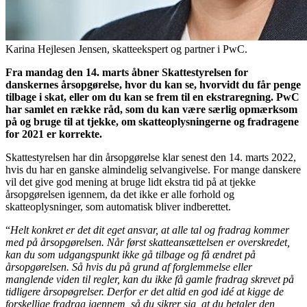
Karina Hejlesen Jensen, skatteekspert og partner i PwC.
Fra mandag den 14. marts åbner Skattestyrelsen for
danskernes årsopgørelse, hvor du kan se, hvorvidt du får penge
tilbage i skat, eller om du kan se frem til en ekstraregning. PwC
har samlet en række råd, som du kan være særlig opmærksom
på og bruge til at tjekke, om skatteoplysningerne og fradragene
for 2021 er korrekte.
Skattestyrelsen har din årsopgørelse klar senest den 14. marts 2022,
hvis du har en ganske almindelig selvangivelse. For mange danskere
vil det give god mening at bruge lidt ekstra tid på at tjekke
årsopgørelsen igennem, da det ikke er alle forhold og
skatteoplysninger, som automatisk bliver indberettet.
“
Helt konkret er det dit eget ansvar, at alle tal og fradrag kommer
med på årsopgørelsen. Når først skatteansættelsen er overskredet,
kan du som udgangspunkt ikke gå tilbage og få ændret på
årsopgørelsen. Så hvis du på grund af forglemmelse eller
manglende viden til regler, kan du ikke få gamle fradrag skrevet på
tidligere årsopøgrelser. Derfor er det altid en god idé at kigge de
forskellige fradrag igennem, så du sikrer sig, at du betaler den