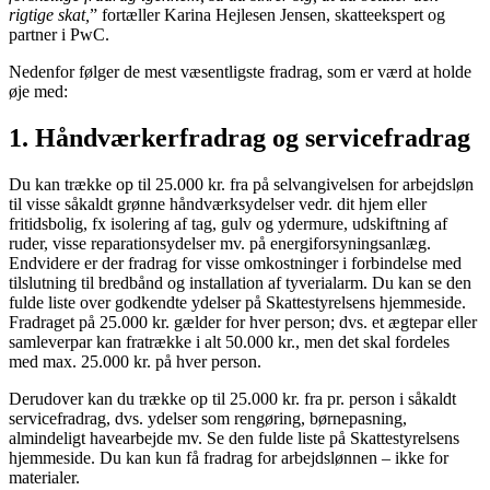
rigtige skat,
” fortæller Karina Hejlesen Jensen, skatteekspert og
partner i PwC.
Nedenfor følger de mest væsentligste fradrag, som er værd at holde
øje med:
1. Håndværkerfradrag og servicefradrag
Du kan trække op til 25.000 kr. fra på selvangivelsen for arbejdsløn
til visse såkaldt grønne håndværksydelser vedr. dit hjem eller
fritidsbolig, fx isolering af tag, gulv og ydermure, udskiftning af
ruder, visse reparationsydelser mv. på energiforsyningsanlæg.
Endvidere er der fradrag for visse omkostninger i forbindelse med
tilslutning til bredbånd og installation af tyverialarm. Du kan se den
fulde liste over godkendte ydelser på Skattestyrelsens hjemmeside.
Fradraget på 25.000 kr. gælder for hver person; dvs. et ægtepar eller
samleverpar kan fratrække i alt 50.000 kr., men det skal fordeles
med max. 25.000 kr. på hver person.
Derudover kan du trække op til 25.000 kr. fra pr. person i såkaldt
servicefradrag, dvs. ydelser som rengøring, børnepasning,
almindeligt havearbejde mv. Se den fulde liste på Skattestyrelsens
hjemmeside. Du kan kun få fradrag for arbejdslønnen – ikke for
materialer.