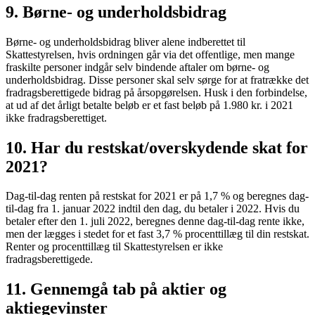
9. Børne- og underholdsbidrag
Børne- og underholdsbidrag bliver alene indberettet til
Skattestyrelsen, hvis ordningen går via det offentlige, men mange
fraskilte personer indgår selv bindende aftaler om børne- og
underholdsbidrag. Disse personer skal selv sørge for at fratrække det
fradragsberettigede bidrag på årsopgørelsen. Husk i den forbindelse,
at ud af det årligt betalte beløb er et fast beløb på 1.980 kr. i 2021
ikke fradragsberettiget.
10. Har du restskat/overskydende skat for
2021?
Dag-til-dag renten på restskat for 2021 er på 1,7 % og beregnes dag-
til-dag fra 1. januar 2022 indtil den dag, du betaler i 2022. Hvis du
betaler efter den 1. juli 2022, beregnes denne dag-til-dag rente ikke,
men der lægges i stedet for et fast 3,7 % procenttillæg til din restskat.
Renter og procenttillæg til Skattestyrelsen er ikke
fradragsberettigede.
11. Gennemgå tab på aktier og
aktiegevinster