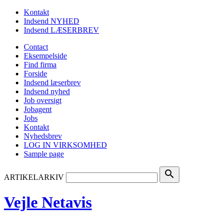
Kontakt
Indsend NYHED
Indsend LÆSERBREV
Contact
Eksempelside
Find firma
Forside
Indsend læserbrev
Indsend nyhed
Job oversigt
Jobagent
Jobs
Kontakt
Nyhedsbrev
LOG IN VIRKSOMHED
Sample page
search
ARTIKELARKIV
Vejle Netavis