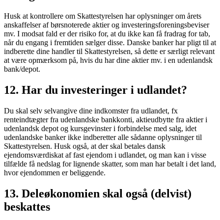
Husk at kontrollere om Skattestyrelsen har oplysninger om årets
anskaffelser af børsnoterede aktier og investeringsforeningsbeviser
mv. I modsat fald er der risiko for, at du ikke kan få fradrag for tab,
når du engang i fremtiden sælger disse. Danske banker har pligt til at
indberette dine handler til Skattestyrelsen, så dette er særligt relevant
at være opmærksom på, hvis du har dine aktier mv. i en udenlandsk
bank/depot.
12. Har du investeringer i udlandet?
Du skal selv selvangive dine indkomster fra udlandet, fx
renteindtægter fra udenlandske bankkonti, aktieudbytte fra aktier i
udenlandsk depot og kursgevinster i forbindelse med salg, idet
udenlandske banker ikke indberetter alle sådanne oplysninger til
Skattestyrelsen. Husk også, at der skal betales dansk
ejendomsværdiskat af fast ejendom i udlandet, og man kan i visse
tilfælde få nedslag for lignende skatter, som man har betalt i det land,
hvor ejendommen er beliggende.
13. Deleøkonomien skal også (delvist)
beskattes