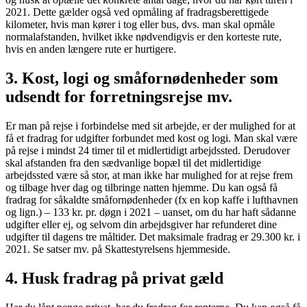
2021. Dette gælder også ved opmåling af fradragsberettigede
kilometer, hvis man kører i tog eller bus, dvs. man skal opmåle
normalafstanden, hvilket ikke nødvendigvis er den korteste rute,
hvis en anden længere rute er hurtigere.
3. Kost, logi og småfornødenheder som
udsendt for forretningsrejse mv.
Er man på rejse i forbindelse med sit arbejde, er der mulighed for at
få et fradrag for udgifter forbundet med kost og logi. Man skal være
på rejse i mindst 24 timer til et midlertidigt arbejdssted. Derudover
skal afstanden fra den sædvanlige bopæl til det midlertidige
arbejdssted være så stor, at man ikke har mulighed for at rejse frem
og tilbage hver dag og tilbringe natten hjemme. Du kan også få
fradrag for såkaldte småfornødenheder (fx en kop kaffe i lufthavnen
og lign.) – 133 kr. pr. døgn i 2021 – uanset, om du har haft sådanne
udgifter eller ej, og selvom din arbejdsgiver har refunderet dine
udgifter til dagens tre måltider. Det maksimale fradrag er 29.300 kr. i
2021. Se satser mv. på Skattestyrelsens hjemmeside.
4. Husk fradrag på privat gæld