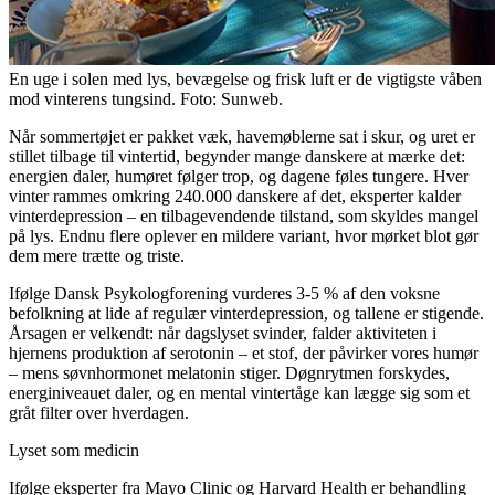
En uge i solen med lys, bevægelse og frisk luft er de vigtigste våben
mod vinterens tungsind. Foto: Sunweb.
Når sommertøjet er pakket væk, havemøblerne sat i skur, og uret er
stillet tilbage til vintertid, begynder mange danskere at mærke det:
energien daler, humøret følger trop, og dagene føles tungere. Hver
vinter rammes omkring 240.000 danskere af det, eksperter kalder
vinterdepression – en tilbagevendende tilstand, som skyldes mangel
på lys. Endnu flere oplever en mildere variant, hvor mørket blot gør
dem mere trætte og triste.
Ifølge Dansk Psykologforening vurderes 3-5 % af den voksne
befolkning at lide af regulær vinterdepression, og tallene er stigende.
Årsagen er velkendt: når dagslyset svinder, falder aktiviteten i
hjernens produktion af serotonin – et stof, der påvirker vores humør
– mens søvnhormonet melatonin stiger. Døgnrytmen forskydes,
energiniveauet daler, og en mental vintertåge kan lægge sig som et
gråt filter over hverdagen.
Lyset som medicin
Ifølge eksperter fra Mayo Clinic og Harvard Health er behandling