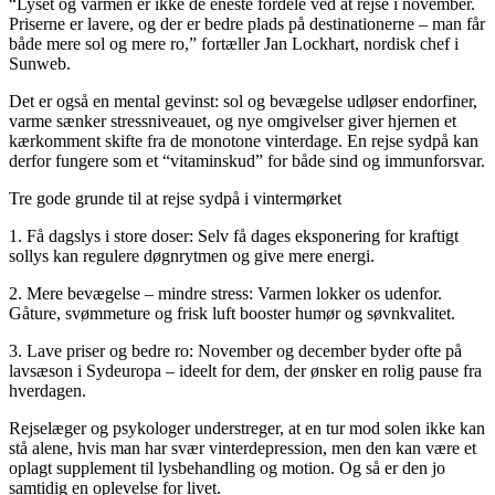
“Lyset og varmen er ikke de eneste fordele ved at rejse i november.
Priserne er lavere, og der er bedre plads på destinationerne – man får
både mere sol og mere ro,” fortæller Jan Lockhart, nordisk chef i
Sunweb.
Det er også en mental gevinst: sol og bevægelse udløser endorfiner,
varme sænker stressniveauet, og nye omgivelser giver hjernen et
kærkomment skifte fra de monotone vinterdage. En rejse sydpå kan
derfor fungere som et “vitaminskud” for både sind og immunforsvar.
Tre gode grunde til at rejse sydpå i vintermørket
1. Få dagslys i store doser: Selv få dages eksponering for kraftigt
sollys kan regulere døgnrytmen og give mere energi.
2. Mere bevægelse – mindre stress: Varmen lokker os udenfor.
Gåture, svømmeture og frisk luft booster humør og søvnkvalitet.
3. Lave priser og bedre ro: November og december byder ofte på
lavsæson i Sydeuropa – ideelt for dem, der ønsker en rolig pause fra
hverdagen.
Rejselæger og psykologer understreger, at en tur mod solen ikke kan
stå alene, hvis man har svær vinterdepression, men den kan være et
oplagt supplement til lysbehandling og motion. Og så er den jo
samtidig en oplevelse for livet.