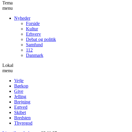
Tema
menu
Nyheder
Forside
Kultur
Erhverv
Debat og politik
Samfund
112
Danmark
Lokal
menu
Vejle
Børkop
Give
Jelling
Brejning
Egtved
Skibet
Bredsten
Thyregod