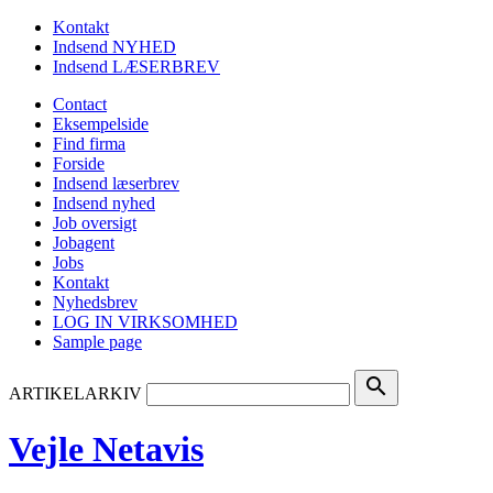
Kontakt
Indsend NYHED
Indsend LÆSERBREV
Contact
Eksempelside
Find firma
Forside
Indsend læserbrev
Indsend nyhed
Job oversigt
Jobagent
Jobs
Kontakt
Nyhedsbrev
LOG IN VIRKSOMHED
Sample page
search
ARTIKELARKIV
Vejle Netavis