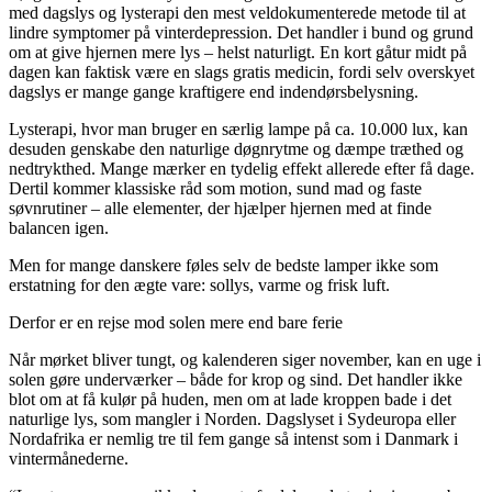
med dagslys og lysterapi den mest veldokumenterede metode til at
lindre symptomer på vinterdepression. Det handler i bund og grund
om at give hjernen mere lys – helst naturligt. En kort gåtur midt på
dagen kan faktisk være en slags gratis medicin, fordi selv overskyet
dagslys er mange gange kraftigere end indendørsbelysning.
Lysterapi, hvor man bruger en særlig lampe på ca. 10.000 lux, kan
desuden genskabe den naturlige døgnrytme og dæmpe træthed og
nedtrykthed. Mange mærker en tydelig effekt allerede efter få dage.
Dertil kommer klassiske råd som motion, sund mad og faste
søvnrutiner – alle elementer, der hjælper hjernen med at finde
balancen igen.
Men for mange danskere føles selv de bedste lamper ikke som
erstatning for den ægte vare: sollys, varme og frisk luft.
Derfor er en rejse mod solen mere end bare ferie
Når mørket bliver tungt, og kalenderen siger november, kan en uge i
solen gøre underværker – både for krop og sind. Det handler ikke
blot om at få kulør på huden, men om at lade kroppen bade i det
naturlige lys, som mangler i Norden. Dagslyset i Sydeuropa eller
Nordafrika er nemlig tre til fem gange så intenst som i Danmark i
vintermånederne.