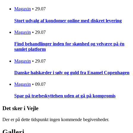
Magaxin
•
29.07
Stort udvalg af kondomer online med diskret levering
Magaxin
•
29.07
Find behandlinger inden for skønhed og velvære på én
samlet platform
Magaxin
•
29.07
Danske halskæder i sølv og guld fra Enamel Copenhagen
Magaxin
•
09.07
Spar på træbeskyttelsen uden at gå på kompromis
Det sker i Vejle
Der er på dette tidspunkt ingen kommende begivenheder.
Galleri