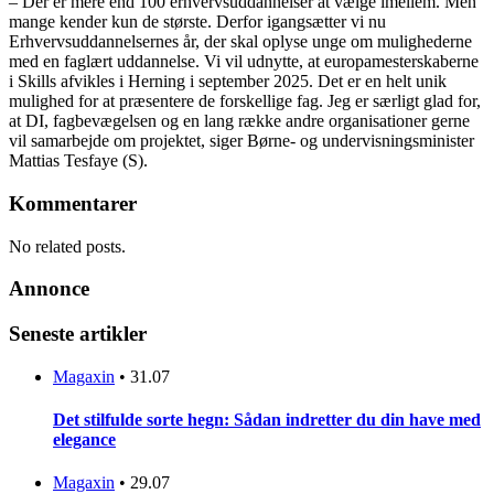
– Der er mere end 100 erhvervsuddannelser at vælge imellem. Men
mange kender kun de største. Derfor igangsætter vi nu
Erhvervsuddannelsernes år, der skal oplyse unge om mulighederne
med en faglært uddannelse. Vi vil udnytte, at europamesterskaberne
i Skills afvikles i Herning i september 2025. Det er en helt unik
mulighed for at præsentere de forskellige fag. Jeg er særligt glad for,
at DI, fagbevægelsen og en lang række andre organisationer gerne
vil samarbejde om projektet, siger Børne- og undervisningsminister
Mattias Tesfaye (S).
Kommentarer
No related posts.
Annonce
Seneste artikler
Magaxin
•
31.07
Det stilfulde sorte hegn: Sådan indretter du din have med
elegance
Magaxin
•
29.07