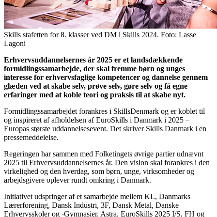
Skills stafetten for 8. klasser ved DM i Skills 2024. Foto: Lasse
Lagoni
Erhvervsuddannelsernes år 2025 er et landsdækkende
formidlingssamarbejde, der skal fremme børn og unges
interesse for erhvervsfaglige kompetencer og dannelse gennem
glæden ved at skabe selv, prøve selv, gøre selv og få egne
erfaringer med at koble teori og praksis til at skabe nyt.
Formidlingssamarbejdet forankres i SkillsDenmark og er koblet til
og inspireret af afholdelsen af EuroSkills i Danmark i 2025 –
Europas største uddannelsesevent. Det skriver Skills Danmark i en
pressemeddelelse.
Regeringen har sammen med Folketingets øvrige partier udnævnt
2025 til Erhvervsuddannelsernes år. Den vision skal forankres i den
virkelighed og den hverdag, som børn, unge, virksomheder og
arbejdsgivere oplever rundt omkring i Danmark.
Initiativet udspringer af et samarbejde mellem KL, Danmarks
Lærerforening, Dansk Industri, 3F, Dansk Metal, Danske
Erhvervsskoler og -Gymnasier, Astra, EuroSkills 2025 I/S, FH og