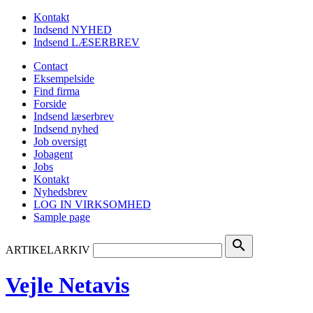
Kontakt
Indsend NYHED
Indsend LÆSERBREV
Contact
Eksempelside
Find firma
Forside
Indsend læserbrev
Indsend nyhed
Job oversigt
Jobagent
Jobs
Kontakt
Nyhedsbrev
LOG IN VIRKSOMHED
Sample page
search
ARTIKELARKIV
Vejle Netavis