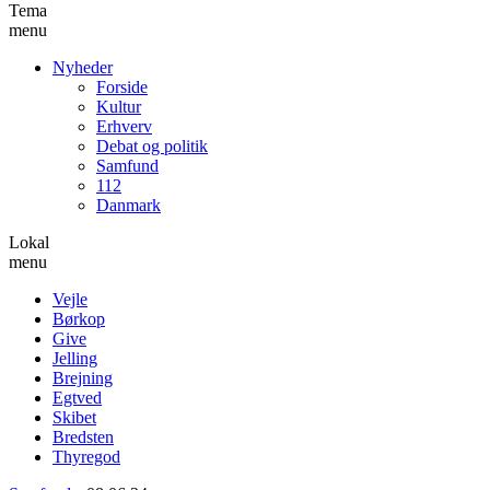
Tema
menu
Nyheder
Forside
Kultur
Erhverv
Debat og politik
Samfund
112
Danmark
Lokal
menu
Vejle
Børkop
Give
Jelling
Brejning
Egtved
Skibet
Bredsten
Thyregod