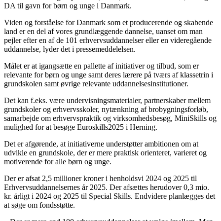
DA til gavn for børn og unge i Danmark.
Viden og forståelse for Danmark som et producerende og skabende
land er en del af vores grundlæggende dannelse, uanset om man
pejler efter en af de 101 erhvervsuddannelser eller en videregående
uddannelse, lyder det i pressemeddelelsen.
Målet er at igangsætte en pallette af initiativer og tilbud, som er
relevante for børn og unge samt deres lærere på tværs af klassetrin i
grundskolen samt øvrige relevante uddannelsesinstitutioner.
Det kan f.eks. være undervisningsmaterialer, partnerskaber mellem
grundskoler og erhvervsskoler, nytænkning af brobygningsforløb,
samarbejde om erhvervspraktik og virksomhedsbesøg, MiniSkills og
mulighed for at besøge Euroskills2025 i Herning.
Det er afgørende, at initiativerne understøtter ambitionen om at
udvikle en grundskole, der er mere praktisk orienteret, varieret og
motiverende for alle børn og unge.
Der er afsat 2,5 millioner kroner i henholdsvi 2024 og 2025 til
Erhvervsuddannelsernes år 2025. Der afsættes herudover 0,3 mio.
kr. årligt i 2024 og 2025 til Special Skills. Endvidere planlægges det
at søge om fondsstøtte.