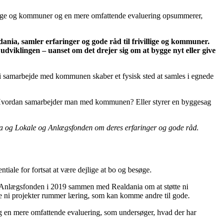
llige og kommuner og en mere omfattende evaluering opsummerer,
nia, samler erfaringer og gode råd til frivillige og kommuner.
dviklingen – uanset om det drejer sig om at bygge nyt eller give
yer i samarbejde med kommunen skaber et fysisk sted at samles i egnede
tlig? Hvordan samarbejder man med kommunen? Eller styrer en byggesag
ania og Lokale og Anlægsfonden om deres erfaringer og gode råd.
iale for fortsat at være dejlige at bo og besøge.
og Anlægsfonden i 2019 sammen med Realdania om at støtte ni
Alle ni projekter rummer læring, som kan komme andre til gode.
og en mere omfattende evaluering, som undersøger, hvad der har