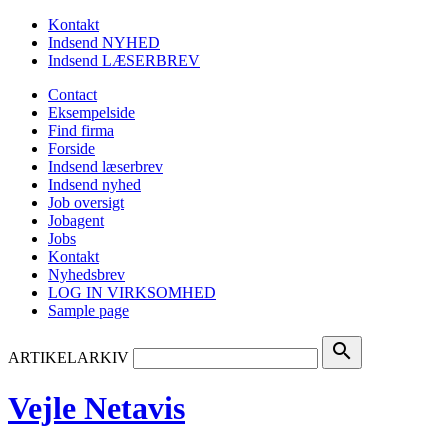
Kontakt
Indsend NYHED
Indsend LÆSERBREV
Contact
Eksempelside
Find firma
Forside
Indsend læserbrev
Indsend nyhed
Job oversigt
Jobagent
Jobs
Kontakt
Nyhedsbrev
LOG IN VIRKSOMHED
Sample page
search
ARTIKELARKIV
Vejle Netavis