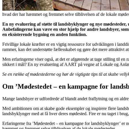
hvad der har hæmmet og fremmet selve tilblivelsen af de lokale møde
En ny evaluering af støtte til landsbyklynger og nye mødesteder
Anbefalingerne kan være en stor hjælp for andre landsbyer, som v
en eksisterende bygning en anden funktion.
Frivillige lokale kræfter er en vigtig ressource for udviklingen i land
rammer, kan det understøtte fællesskabet og gøre det mere attraktivt at
Men erfaringerne viser også, at det er afgørende at tage stilling til
sikkert i mål? En ny evaluering af AART på vegne af Lokale og Anlæ
Se en række af mødestederne og hør de vigtigste tips til at skabe vel
Om ’Mødestedet – en kampagne for landsb
Mange landsbyer er udfordrede af blandt andet fraflytning og en aldre
Med ambitionen om at skabe gode eksempler og inspirere flere landsby
landsbyklynger med at få hver deres mødested. Fire er nu taget i brug,
Erfaringerne fra ’Mødestedet – en kampagne for landsbyklynger’ er nu
hæmmet og fremmet selve tilblivelsen af de lokale mødesteder.