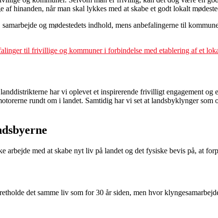
e af hinanden, når man skal lykkes med at skabe et godt lokalt mødeste
tet, samarbejde og mødestedets indhold, mens anbefalingerne til kommuner
linger til frivillige og kommuner i forbindelse med etablering af et lo
 landdistrikterne har vi oplevet et inspirerende frivilligt engagement o
igmotorerne rundt om i landet. Samtidig har vi set at landsbyklynger som
andsbyerne
e arbejde med at skabe nyt liv på landet og det fysiske bevis på, at fo
retholde det samme liv som for 30 år siden, men hvor klyngesamarbejdet har