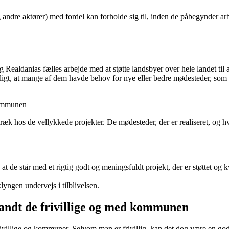
 andre aktører) med fordel kan forholde sig til, inden de påbegynder ar
aldanias fælles arbejde med at støtte landsbyer over hele landet til at
t, at mange af dem havde behov for nye eller bedre mødesteder, som all
kommunen
ræk hos de vellykkede projekter. De mødesteder, der er realiseret, og hvor
t de står med et rigtig godt og meningsfuldt projekt, der er støttet og k
klyngen undervejs i tilblivelsen.
landt de frivillige og med kommunen
frivillige og kommuner. Selvom man er frivillig, kan det dog være en go