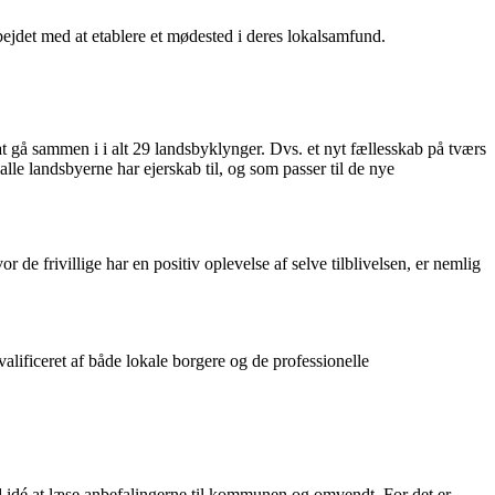
bejdet med at etablere et mødested i deres lokalsamfund.
 gå sammen i i alt 29 landsbyklynger. Dvs. et nyt fællesskab på tværs
e landsbyerne har ejerskab til, og som passer til de nye
 de frivillige har en positiv oplevelse af selve tilblivelsen, er nemlig
valificeret af både lokale borgere og de professionelle
d idé at læse anbefalingerne til kommunen og omvendt. For det er