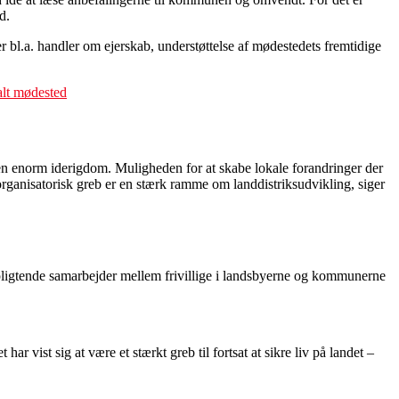
d.
 bl.a. handler om ejerskab, understøttelse af mødestedets fremtidige
kalt mødested
g en enorm iderigdom. Muligheden for at skabe lokale forandringer der
 organisatorisk greb er en stærk ramme om landdistriksudvikling, siger
rpligtende samarbejder mellem frivillige i landsbyerne og kommunerne
 vist sig at være et stærkt greb til fortsat at sikre liv på landet –