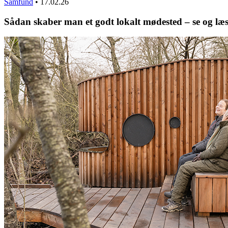
Samfund
•
17.02.26
Sådan skaber man et godt lokalt mødested – se og læ