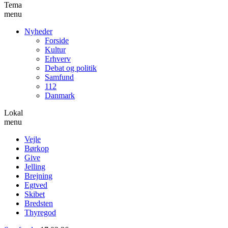
Tema
menu
Nyheder
Forside
Kultur
Erhverv
Debat og politik
Samfund
112
Danmark
Lokal
menu
Vejle
Børkop
Give
Jelling
Brejning
Egtved
Skibet
Bredsten
Thyregod