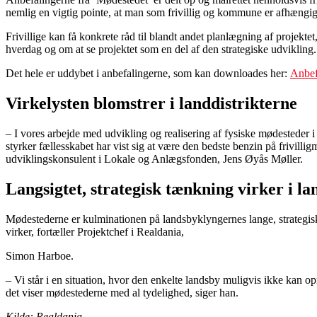
nemlig en vigtig pointe, at man som frivillig og kommune er afhængig
Frivillige kan få konkrete råd til blandt andet planlægning af projek
hverdag og om at se projektet som en del af den strategiske udvikling.
Det hele er uddybet i anbefalingerne, som kan downloades her:
Anbefa
Virkelysten blomstrer i landdistrikterne
– I vores arbejde med udvikling og realisering af fysiske mødesteder i
styrker fællesskabet har vist sig at være den bedste benzin på frivill
udviklingskonsulent i Lokale og Anlægsfonden, Jens Øyås Møller.
Langsigtet, strategisk tænkning virker i l
Mødestederne er kulminationen på landsbyklyngernes lange, strategisk
virker, fortæller Projektchef i Realdania,
Simon Harboe.
– Vi står i en situation, hvor den enkelte landsby muligvis ikke kan op
det viser mødestederne med al tydelighed, siger han.
Kilde: Realdania