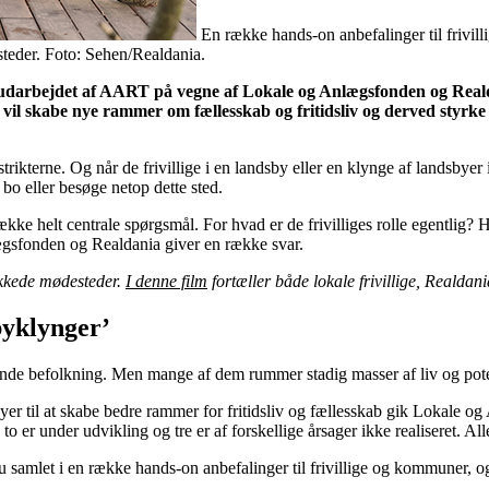
En række hands-on anbefalinger til frivi
steder. Foto: Sehen/Realdania.
, udarbejdet af AART på vegne af Lokale og Anlægsfonden og Realda
il skabe nye rammer om fællesskab og fritidsliv og derved styrke u
distrikterne. Og når de frivillige i en landsby eller en klynge af landsb
 bo eller besøge netop dette sted.
 en række helt centrale spørgsmål. For hvad er de frivilliges rolle egen
gsfonden og Realdania giver en række svar.
lykkede mødesteder.
I denne film
fortæller både lokale frivillige, Reald
yklynger’
nde befolkning. Men mange af dem rummer stadig masser af liv og potent
er til at skabe bedre rammer for fritidsliv og fællesskab gik Lokale 
 to er under udvikling og tre er af forskellige årsager ikke realiseret. 
 samlet i en række hands-on anbefalinger til frivillige og kommuner, 