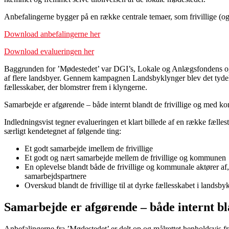
Anbefalingerne bygger på en række centrale temaer, som frivillige (og
Download anbefalingerne her
Download evalueringen her
Baggrunden for ’Mødestedet’ var DGI’s, Lokale og Anlægsfondens og Re
af flere landsbyer. Gennem kampagnen Landsbyklynger blev det tydelig
fællesskaber, der blomstrer frem i klyngerne.
Samarbejde er afgørende – både internt blandt de frivillige og med 
Indledningsvist tegner evalueringen et klart billede af en række fællest
særligt kendetegnet af følgende ting:
Et godt samarbejde imellem de frivillige
Et godt og nært samarbejde mellem de frivillige og kommunen
En oplevelse blandt både de frivillige og kommunale aktører af, a
samarbejdspartnere
Overskud blandt de frivillige til at dyrke fællesskabet i landsby
Samarbejde er afgørende – både internt b
Anbefalingerne fra ’Mødestedet’ er delt op og målrettet henholdsvis 