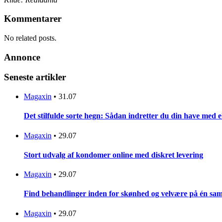
Kommentarer
No related posts.
Annonce
Seneste artikler
Magaxin
•
31.07
Det stilfulde sorte hegn: Sådan indretter du din have med 
Magaxin
•
29.07
Stort udvalg af kondomer online med diskret levering
Magaxin
•
29.07
Find behandlinger inden for skønhed og velvære på én sam
Magaxin
•
29.07