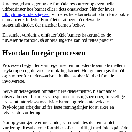
Undersøgelsen tager højde for både ressourcer og eventuelle
udfordringer hos barnet eller i dets omgivelser. Når der laves
tilknytningsundersøgelser
, vurderes hele barnets situation for at sikre
et nuanceret billede. Formålet er at pege på relevante
støttemuligheder, der matcher barnets behov.
En samlet vurdering omfatter både barnets baggrund og de
nuværende forhold, så anbefalingerne kan målrettes præcist.
Hvordan foregår processen
Processen begynder som regel med en indledende samtale mellem
psykologen og de voksne omkring barnet. Her gennemgås formål
og rammer for undersøgelsen, hvilket skaber klarhed for alle
involverede.
Selve undersøgelsen omfatter flere delelementer, blandt andet
observationer af barnets samspil med omsorgspersoner, forskellige
test samt interviews med både barnet og relevante voksne.
Psykologen arbejder ud fra faste retningslinjer for at sikre en
retvisende vurdering.
Når oplysningerne er indsamlet, sammenfattes de i en samlet
vurdering. Resultaterne formidles oftest skriftligt med fokus på både