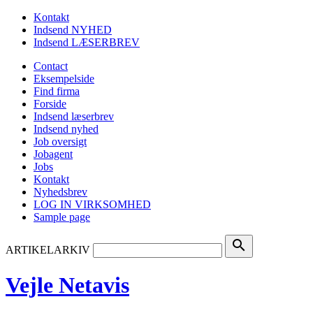
Kontakt
Indsend NYHED
Indsend LÆSERBREV
Contact
Eksempelside
Find firma
Forside
Indsend læserbrev
Indsend nyhed
Job oversigt
Jobagent
Jobs
Kontakt
Nyhedsbrev
LOG IN VIRKSOMHED
Sample page
search
ARTIKELARKIV
Vejle Netavis