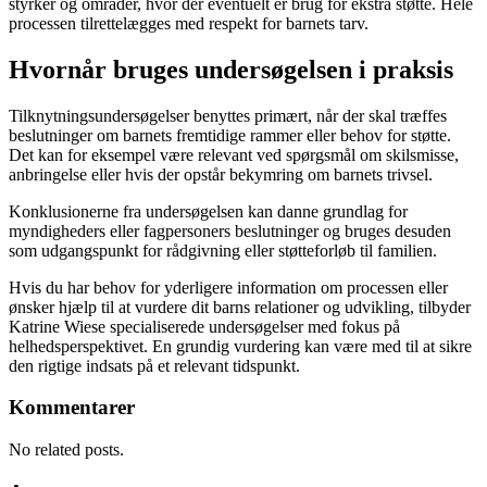
styrker og områder, hvor der eventuelt er brug for ekstra støtte. Hele
processen tilrettelægges med respekt for barnets tarv.
Hvornår bruges undersøgelsen i praksis
Tilknytningsundersøgelser benyttes primært, når der skal træffes
beslutninger om barnets fremtidige rammer eller behov for støtte.
Det kan for eksempel være relevant ved spørgsmål om skilsmisse,
anbringelse eller hvis der opstår bekymring om barnets trivsel.
Konklusionerne fra undersøgelsen kan danne grundlag for
myndigheders eller fagpersoners beslutninger og bruges desuden
som udgangspunkt for rådgivning eller støtteforløb til familien.
Hvis du har behov for yderligere information om processen eller
ønsker hjælp til at vurdere dit barns relationer og udvikling, tilbyder
Katrine Wiese specialiserede undersøgelser med fokus på
helhedsperspektivet. En grundig vurdering kan være med til at sikre
den rigtige indsats på et relevant tidspunkt.
Kommentarer
No related posts.