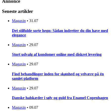
Annonce
Seneste artikler
Magaxin
•
31.07
Det stilfulde sorte hegn: Sådan indretter du din have med
elegance
Magaxin
•
29.07
Stort udvalg af kondomer online med diskret levering
Magaxin
•
29.07
Find behandlinger inden for skønhed og velvære på én
samlet platform
Magaxin
•
29.07
Danske halskæder i sølv og guld fra Enamel Copenhagen
Magaxin
•
09.07