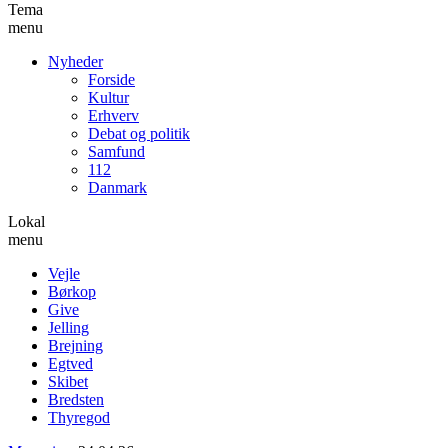
Tema
menu
Nyheder
Forside
Kultur
Erhverv
Debat og politik
Samfund
112
Danmark
Lokal
menu
Vejle
Børkop
Give
Jelling
Brejning
Egtved
Skibet
Bredsten
Thyregod