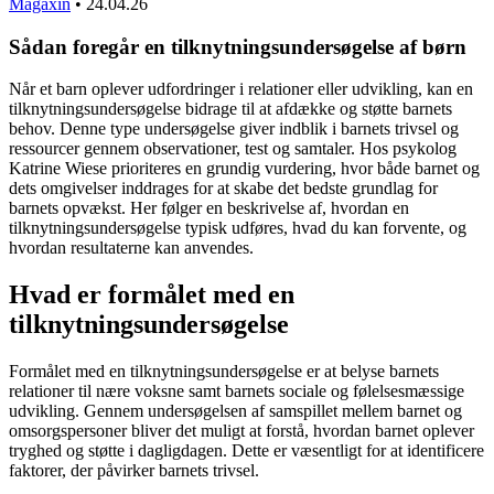
Magaxin
•
24.04.26
Sådan foregår en tilknytningsundersøgelse af børn
Når et barn oplever udfordringer i relationer eller udvikling, kan en
tilknytningsundersøgelse bidrage til at afdække og støtte barnets
behov. Denne type undersøgelse giver indblik i barnets trivsel og
ressourcer gennem observationer, test og samtaler. Hos psykolog
Katrine Wiese prioriteres en grundig vurdering, hvor både barnet og
dets omgivelser inddrages for at skabe det bedste grundlag for
barnets opvækst. Her følger en beskrivelse af, hvordan en
tilknytningsundersøgelse typisk udføres, hvad du kan forvente, og
hvordan resultaterne kan anvendes.
Hvad er formålet med en
tilknytningsundersøgelse
Formålet med en tilknytningsundersøgelse er at belyse barnets
relationer til nære voksne samt barnets sociale og følelsesmæssige
udvikling. Gennem undersøgelsen af samspillet mellem barnet og
omsorgspersoner bliver det muligt at forstå, hvordan barnet oplever
tryghed og støtte i dagligdagen. Dette er væsentligt for at identificere
faktorer, der påvirker barnets trivsel.