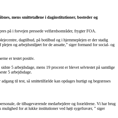
es, mens smittetallene i daginstitutioner, bosteder og
e pres på i forvejen pressede velfærdsområder, frygter FOA.
lejecentre, dagtilbud, på botilbud og i hjemmeplejen er der stadig
f plejen og arbejdsmiljøet for de ansatte,” siger formand for social- og
rne er testet positiv.
sidste 5 arbejdsdage, mens 19 procent er blevet selvtestet på samtlige
neste 5 arbejdsdage.
r adgang til test, så smittetilfælde kan opdages hurtigt og begrænses
 personale, de tilbageværende medarbejdere og forældrene. Vi har brug
 mulighed for at lukke institutioner ved højt sygefravær, ” siger