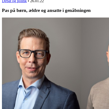
Debat og politik
•
26.01.22
Pas på børn, ældre og ansatte i genåbningen