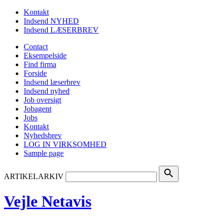
Kontakt
Indsend NYHED
Indsend LÆSERBREV
Contact
Eksempelside
Find firma
Forside
Indsend læserbrev
Indsend nyhed
Job oversigt
Jobagent
Jobs
Kontakt
Nyhedsbrev
LOG IN VIRKSOMHED
Sample page
search
ARTIKELARKIV
Vejle Netavis