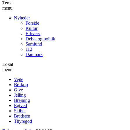
Tema
menu
Nyheder
Forside
Kultur
Erhverv
Debat og politik
Samfund
112
Danmark
Lokal
menu
Vejle
Børkop
Give
Jelling
Brejning
Egtved
Skibet
Bredsten
Thyregod