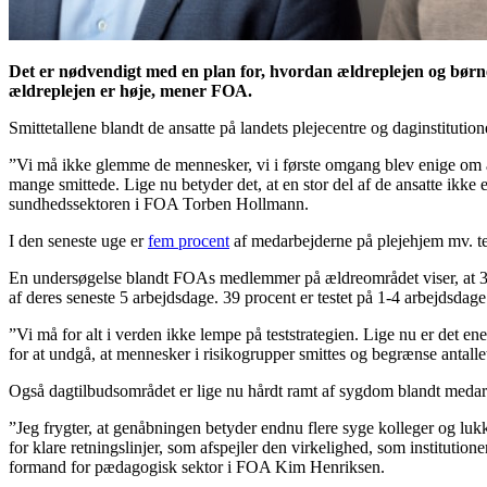
Det er nødvendigt med en plan for, hvordan ældreplejen og børn
ældreplejen er høje, mener FOA.
Smittetallene blandt de ansatte på landets plejecentre og daginstituti
”Vi må ikke glemme de mennesker, vi i første omgang blev enige om at 
mange smittede. Lige nu betyder det, at en stor del af de ansatte ikke e
sundhedssektoren i FOA Torben Hollmann.
I den seneste uge er
fem procent
af medarbejderne på plejehjem mv. t
En undersøgelse blandt FOAs medlemmer på ældreområdet viser, at 36 pro
af deres seneste 5 arbejdsdage. 39 procent er testet på 1-4 arbejdsdage.
”Vi må for alt i verden ikke lempe på teststrategien. Lige nu er det en
for at undgå, at mennesker i risikogrupper smittes og begrænse antall
Også dagtilbudsområdet er lige nu hårdt ramt af sygdom blandt medar
”Jeg frygter, at genåbningen betyder endnu flere syge kolleger og lu
for klare retningslinjer, som afspejler den virkelighed, som institutio
formand for pædagogisk sektor i FOA Kim Henriksen.