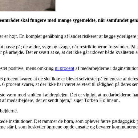
eområdet skal fungere med mange sygemeldte, når samfundet genåbn
oner er højt. En komplet genåbning af landet risikerer at lægge yderliger
passe på; de ældre, syge og svage, når restriktionerne forsvinder. På p
r på arbejde. Det er svært at se, at det ikke går udover både kvaliteten a
estet positive, mens omkring
ni procent
af medarbejderne i daginstitutione
cent svarer, at de slet ikke er blevet selvtestet på en eneste af deres 
 6 procent svarer, at der ikke har været selvtest til rådighed på deres se
este værn mod smitten i ældreplejen. Det er vigtigt, at medarbejderne ha
et af medarbejdere, der er sendt hjem,” siger Torben Hollmann.
bejderne.
kkede institutioner. Det rammer de børn, som oplever færre pædagogisk
nerne står i, som beskytter børnene og de ansatte og bevarer kommunernes