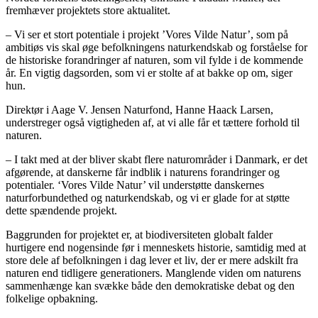
fremhæver projektets store aktualitet.
– Vi ser et stort potentiale i projekt ’Vores Vilde Natur’, som på
ambitiøs vis skal øge befolkningens naturkendskab og forståelse for
de historiske forandringer af naturen, som vil fylde i de kommende
år. En vigtig dagsorden, som vi er stolte af at bakke op om, siger
hun.
Direktør i Aage V. Jensen Naturfond, Hanne Haack Larsen,
understreger også vigtigheden af, at vi alle får et tættere forhold til
naturen.
– I takt med at der bliver skabt flere naturområder i Danmark, er det
afgørende, at danskerne får indblik i naturens forandringer og
potentialer. ‘Vores Vilde Natur’ vil understøtte danskernes
naturforbundethed og naturkendskab, og vi er glade for at støtte
dette spændende projekt.
Baggrunden for projektet er, at biodiversiteten globalt falder
hurtigere end nogensinde før i menneskets historie, samtidig med at
store dele af befolkningen i dag lever et liv, der er mere adskilt fra
naturen end tidligere generationers. Manglende viden om naturens
sammenhænge kan svække både den demokratiske debat og den
folkelige opbakning.