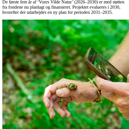
De første fem år af ‘Vores Vilde Natur’ (2026–2030) er med støtten
fra fondene nu planlagt og finansieret. Projektet evalueres i 2030,
hvorefter der udarbejdes en ny plan for perioden 2031–2035.