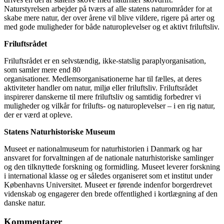
Naturstyrelsen arbejder på tværs af alle statens naturområder for at
skabe mere natur, der over årene vil blive vildere, rigere på arter og
med gode muligheder for både naturoplevelser og et aktivt friluftsliv.
Friluftsrådet
Friluftsrådet er en selvstændig, ikke-statslig paraplyorganisation,
som samler mere end 80
organisationer. Medlemsorganisationerne har til fælles, at deres
aktiviteter handler om natur, miljø eller friluftsliv. Friluftsrådet
inspirerer danskerne til mere friluftsliv og samtidig forbedrer vi
muligheder og vilkår for frilufts- og naturoplevelser – i en rig natur,
der er værd at opleve.
Statens Naturhistoriske Museum
Museet er nationalmuseum for naturhistorien i Danmark og har
ansvaret for forvaltningen af de nationale naturhistoriske samlinger
og den tilknyttede forskning og formidling. Museet leverer forskning
i international klasse og er således organiseret som et institut under
Københavns Universitet. Museet er førende indenfor borgerdrevet
videnskab og engagerer den brede offentlighed i kortlægning af den
danske natur.
Kommentarer