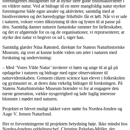
foreningernes muligheder for at dyrke flere gode friluftsaktiviteter i
en vildere natur. Ved at bidrage til en mere mangfoldig natur styrker
foreningerne både egne arealer og aktiviteter, samtidig med at
biodiversiteten og det bæredygtige friluftsliv får et løft. Når vi er ude
i naturen, vokser vores tilknytning til den og lysten til at passe på
den. Samtidig danner naturen fantastiske rammer for fællesskaber,
og det er afgørende for os og de organisationer, vi repræsenterer, at
styrke den natur vi begiver os ud i, siger han.
Samtidig glæder Nina Rønsted, direktør for Statens Naturhistoriske
Museum, sig over at kunne koble viden om arter i naturen med
forskning og undervisning:
– Med ‘Vores Vilde Natur’ inviterer vi børn og unge til at gå på
opdagelse i naturen og bidrage med egne observationer til
naturvidenskaben. Gennem citizen science kan elever i folkeskolen
og gymnasiet se, at deres data virkelig bidrager til forskningen. På
Statens Naturhistoriske Museum brænder vi for at engagere den
næste generation, vække nysgerrighed og lade faglig interesse
blomstre i mødet med naturen.
Projektet er blevet muligt takket være støtte fra Nordea-fonden og
Aage V. Jensen Naturfond.
Her er forventningerne til projektets betydning høje. Ikke mindst hos
Nordea-fondens uddelingschef, Christine Paludan-Müller, der