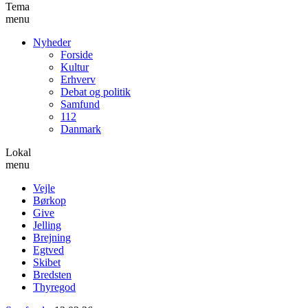
Tema
menu
Nyheder
Forside
Kultur
Erhverv
Debat og politik
Samfund
112
Danmark
Lokal
menu
Vejle
Børkop
Give
Jelling
Brejning
Egtved
Skibet
Bredsten
Thyregod