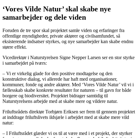
‘Vores Vilde Natur’ skal skabe nye
samarbejder og dele viden
Foruden de tre spor skal projektet samle viden og erfaringer fra
offentlige myndigheder, private aktører og civilsamfundet, så
eksisterende indsatser styrkes, og nye samarbejder kan skabe endnu
større effekt.
Vicedirektør i Naturstyrelsen Signe Nepper Larsen ser en stor styrke
i samarbejdet på tværs:
– Vi er virkelig glade for den positive modtagelse og den
konstruktive dialog, vi allerede har haft med organisationer,
kommuner, fonde og andre aktører. Med ‘Vores Vilde Natur’ vil vi i
fællesskab skabe konkrete resultater for naturen – til gavn for både
borgere og biodiversitet. Projektet bidrager samtidig til
Naturstyrelsens arbejde med at skabe mere og vildere natur.
Friluftsrådets direktør Torbjørn Eriksen ser frem til gennem projektet
at inddrage friluftslivets ildsjæle i arbejdet med at skabe mere vild
natur:
– I Friluftsrådet glæder vi os til at være med i et projekt, der styrker