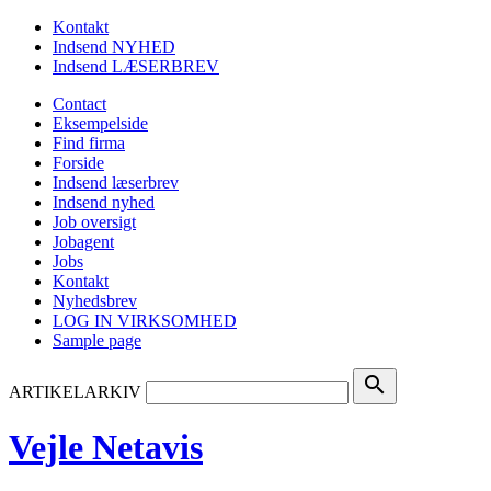
Kontakt
Indsend NYHED
Indsend LÆSERBREV
Contact
Eksempelside
Find firma
Forside
Indsend læserbrev
Indsend nyhed
Job oversigt
Jobagent
Jobs
Kontakt
Nyhedsbrev
LOG IN VIRKSOMHED
Sample page
search
ARTIKELARKIV
Vejle Netavis