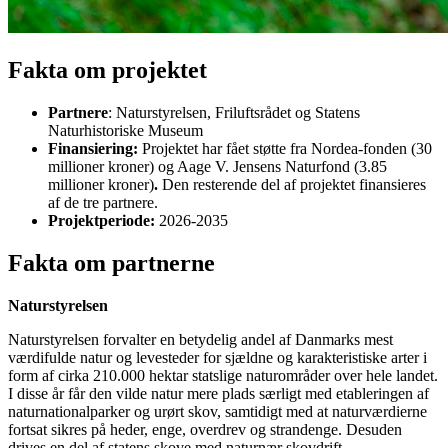
Fakta om projektet
Partnere
: Naturstyrelsen, Friluftsrådet og Statens
Naturhistoriske Museum
Finansiering:
Projektet har fået støtte fra
Nordea-fonden (30
millioner kroner) og Aage V. Jensens Naturfond (3.85
millioner kroner)
.
Den resterende del af projektet finansieres
af de tre partnere.
Projektperiode:
2026-2035
Fakta om partnerne
Naturstyrelsen
Naturstyrelsen forvalter en betydelig andel af Danmarks mest
værdifulde natur og levesteder for sjældne og karakteristiske arter i
form af cirka 210.000 hektar statslige naturområder over hele landet.
I disse år får den vilde natur mere plads særligt med etableringen af
naturnationalparker og urørt skov, samtidigt med at naturværdierne
fortsat sikres på heder, enge, overdrev og strandenge. Desuden
drives en del af statens skove med naturnær skovdrift.