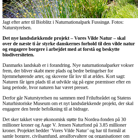
Jagt efter arter til Bioblitz i Naturnationalpark Fussingø. Fotos:
Naturstyrelsen.
Det nye landsdækkende projekt – Vores Vilde Natur – skal
over de næste ti år styrke danskernes forhold til den vilde natur
og engagere borgere i arbejdet med at forstå og beskytte
biodiversiteten.
Danmarks landskab er i forandring. Nye naturnationalparker vokser
frem, der bliver skabt mere plads og bedre betingelser for
hjemmehørende arter, og skovene får lov til at ældes. Kort sagt:
Naturen får igen plads til at udvikle sig på egne præmisser efter en
lang periode, hvor naturen har været presset.
Derfor går Naturstyrelsen nu sammen med Friluftsrådet og Statens
Naturhistoriske Museum om et nyt landsdækkende projekt, der skal
engagere den brede befolkning til at bidrage.
Det sker takket være økonomisk støtte fra Nordea-fonden på 30
millioner kroner og Aage V. Jensen Naturfond på 3.85 millioner
kroner. Projektet hedder ‘Vores Vilde Natur’ og har til formål at
samle borgere, civilsamfund, arealforvaltere og organisationer om