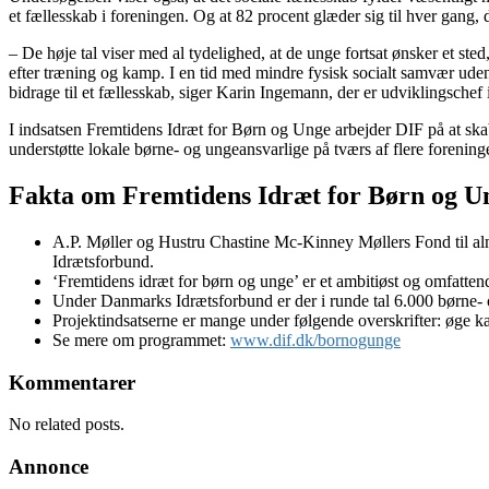
et fællesskab i foreningen. Og at 82 procent glæder sig til hver gang, d
– De høje tal viser med al tydelighed, at de unge fortsat ønsker et s
efter træning og kamp. I en tid med mindre fysisk socialt samvær uden
bidrage til et fællesskab, siger Karin Ingemann, der er udviklingschef 
I indsatsen Fremtidens Idræt for Børn og Unge arbejder DIF på at ska
understøtte lokale børne- og ungeansvarlige på tværs af flere foreninge
Fakta om Fremtidens Idræt for Børn og U
A.P. Møller og Hustru Chastine Mc-Kinney Møllers Fond til alme
Idrætsforbund.
‘Fremtidens idræt for børn og unge’ er et ambitiøst og omfatten
Under Danmarks Idrætsforbund er der i runde tal 6.000 børne
Projektindsatserne er mange under følgende overskrifter: øge ka
Se mere om programmet:
www.dif.dk/bornogunge
Kommentarer
No related posts.
Annonce