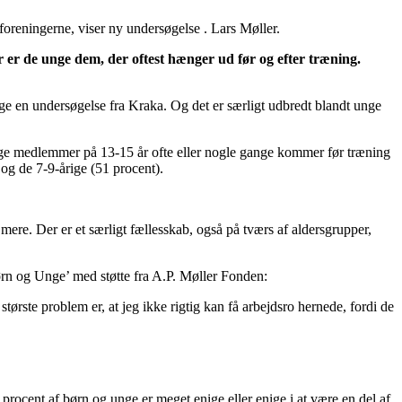
foreningerne, viser ny undersøgelse . Lars Møller.
er er de unge dem, der oftest hænger ud før og efter træning.
lge en undersøgelse fra Kraka. Og det er særligt udbredt blandt unge
e unge medlemmer på 13-15 år ofte eller nogle gange kommer før træning
og de 7-9-årige (51 procent).
mere. Der er et særligt fællesskab, også på tværs af aldersgrupper,
ørn og Unge’ med støtte fra A.P. Møller Fonden:
ørste problem er, at jeg ikke rigtig kan få arbejdsro hernede, fordi de
 procent af børn og unge er meget enige eller enige i at være en del af