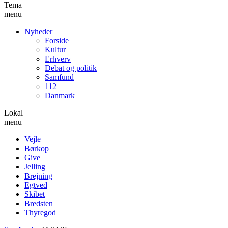
Tema
menu
Nyheder
Forside
Kultur
Erhverv
Debat og politik
Samfund
112
Danmark
Lokal
menu
Vejle
Børkop
Give
Jelling
Brejning
Egtved
Skibet
Bredsten
Thyregod