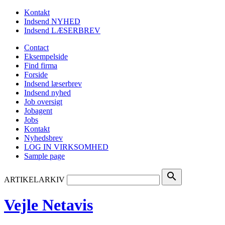
Kontakt
Indsend NYHED
Indsend LÆSERBREV
Contact
Eksempelside
Find firma
Forside
Indsend læserbrev
Indsend nyhed
Job oversigt
Jobagent
Jobs
Kontakt
Nyhedsbrev
LOG IN VIRKSOMHED
Sample page
search
ARTIKELARKIV
Vejle Netavis