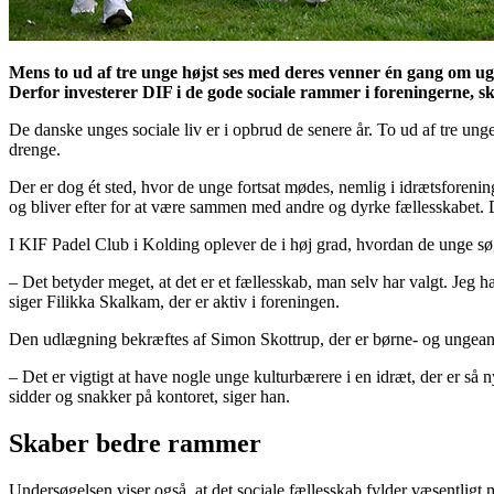
Mens to ud af tre unge højst ses med deres venner én gang om ugen 
Derfor investerer DIF i de gode sociale rammer i foreningerne, sk
De danske unges sociale liv er i opbrud de senere år. To ud af tre ung
drenge.
Der er dog ét sted, hvor de unge fortsat mødes, nemlig i idrætsforeni
og bliver efter for at være sammen med andre og dyrke fællesskabet. D
I KIF Padel Club i Kolding oplever de i høj grad, hvordan de unge sø
– Det betyder meget, at det er et fællesskab, man selv har valgt. Jeg 
siger Filikka Skalkam, der er aktiv i foreningen.
Den udlægning bekræftes af Simon Skottrup, der er børne- og ungeansv
– Det er vigtigt at have nogle unge kulturbærere i en idræt, der er så
sidder og snakker på kontoret, siger han.
Skaber bedre rammer
Undersøgelsen viser også, at det sociale fællesskab fylder væsentligt 