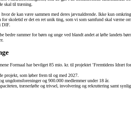
e skal til træning.
ted, hvor de kan være sammen med deres jævnaldrende. Ikke kun omkring e
 for skoletid er det en ret unik ting, som vi som samfund skal værne om.
i DIF.
be bedre rammer for børn og unge ved blandt andet at løfte landets bø
r.
nge
ne Formaal har bevilget 85 mio. kr. til projektet ’Fremtidens Idræt fo
de projekt, som løber frem til og med 2027.
- og ungdomsforeninger og 900.000 medlemmer under 18 år.
paciteten, trænerløfte og trivsel, involvering og rekruttering samt synl