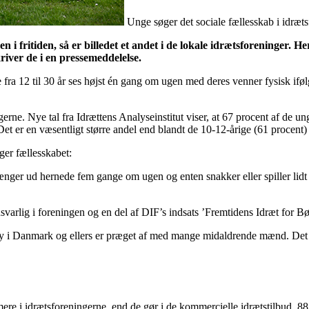
Unge søger det sociale fællesskab i idræts
i fritiden, så er billedet et andet i de lokale idrætsforeninger. H
river de i en pressemeddelelse.
e fra 12 til 30 år ses højst én gang om ugen med deres venner fysisk ifø
ngerne. Nye tal fra Idrættens Analyseinstitut viser, at 67 procent af d
et er en væsentligt større andel end blandt de 10-12-årige (61 procent) 
ger fællesskabet:
hænger ud hernede fem gange om ugen og enten snakker eller spiller lidt 
arlig i foreningen og en del af DIF’s indsats ’Fremtidens Idræt for B
 ny i Danmark og ellers er præget af med mange midaldrende mænd. Det st
mere i idrætsforeningerne, end de gør i de kommercielle idrætstilbud. 88