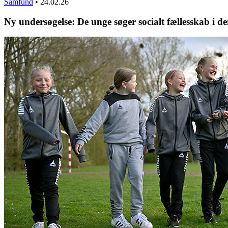
Samfund
•
24.02.26
Ny undersøgelse: De unge søger socialt fællesskab i d