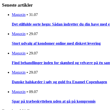
Seneste artikler
Magaxin
•
31.07
Det stilfulde sorte hegn: Sådan indretter du din have med 
Magaxin
•
29.07
Stort udvalg af kondomer online med diskret levering
Magaxin
•
29.07
Find behandlinger inden for skønhed og velvære på én sam
Magaxin
•
29.07
Danske halskæder i sølv og guld fra Enamel Copenhagen
Magaxin
•
09.07
Spar på træbeskyttelsen uden at gå på kompromis