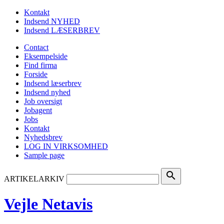
Kontakt
Indsend NYHED
Indsend LÆSERBREV
Contact
Eksempelside
Find firma
Forside
Indsend læserbrev
Indsend nyhed
Job oversigt
Jobagent
Jobs
Kontakt
Nyhedsbrev
LOG IN VIRKSOMHED
Sample page
search
ARTIKELARKIV
Vejle Netavis