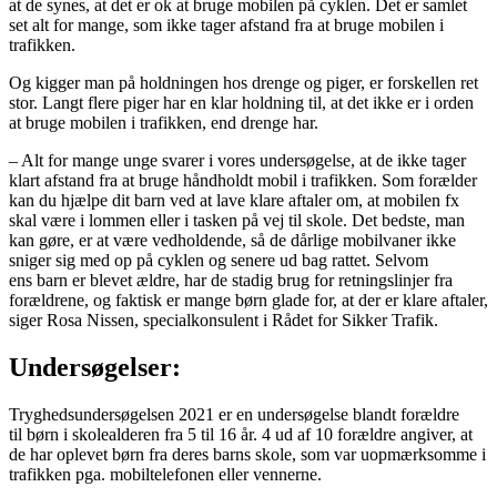
at de synes, at det er ok at bruge mobilen på cyklen. Det er samlet
set alt for mange, som ikke tager afstand fra at bruge mobilen i
trafikken.
Og kigger man på holdningen hos drenge og piger, er forskellen ret
stor. Langt flere piger har en klar holdning til, at det ikke er i orden
at bruge mobilen i trafikken, end drenge har.
– Alt for mange unge svarer i vores undersøgelse, at de ikke tager
klart afstand fra at bruge håndholdt mobil i trafikken. Som forælder
kan du hjælpe dit barn ved at lave klare aftaler om, at mobilen fx
skal være i lommen eller i tasken på vej til skole. Det bedste, man
kan gøre, er at være vedholdende, så de dårlige mobilvaner ikke
sniger sig med op på cyklen og senere ud bag rattet. Selvom
ens barn er blevet ældre, har de stadig brug for retningslinjer fra
forældrene, og faktisk er mange børn glade for, at der er klare aftaler,
siger Rosa Nissen, specialkonsulent i Rådet for Sikker Trafik.
Undersøgelser:
Tryghedsundersøgelsen 2021 er en undersøgelse blandt forældre
til børn i skolealderen fra 5 til 16 år. 4 ud af 10 forældre angiver, at
de har oplevet børn fra deres barns skole, som var uopmærksomme i
trafikken pga. mobiltelefonen eller vennerne.