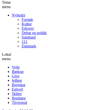
Tema
menu
Nyheder
Forside
Kultur
Erhverv
Debat og politik
Samfund
112
Danmark
Lokal
menu
Vejle
Børkop
Give
Jelling
Brejning
Egtved
Skibet
Bredsten
Thyregod