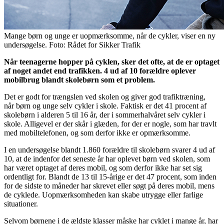
Mange børn og unge er uopmærksomme, når de cykler, viser en ny
undersøgelse. Foto: Rådet for Sikker Trafik
Når teenagerne hopper på cyklen, sker det ofte, at de er optaget
af noget andet end trafikken. 4 ud af 10 forældre oplever
mobilbrug blandt skolebørn som et problem.
Det er godt for trængslen ved skolen og giver god trafiktræning,
når børn og unge selv cykler i skole. Faktisk er det 41 procent af
skolebørn i alderen 5 til 16 år, der i sommerhalvåret selv cykler i
skole. Alligevel er der skår i glæden, for der er nogle, som har travlt
med mobiltelefonen, og som derfor ikke er opmærksomme.
I en undersøgelse blandt 1.860 forældre til skolebørn svarer 4 ud af
10, at de indenfor det seneste år har oplevet børn ved skolen, som
har været optaget af deres mobil, og som derfor ikke har set sig
ordentligt for. Blandt de 13 til 15-årige er det 47 procent, som inden
for de sidste to måneder har skrevet eller søgt på deres mobil, mens
de cyklede. Uopmærksomheden kan skabe utrygge eller farlige
situationer.
Selvom børnene i de ældste klasser måske har cyklet i mange år, har