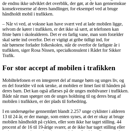
de endnu ikke udviklet det overblik, der gør, at de kan gennemskue
konsekvenserne af deres handlinger, for eksempel ved at bruge
håndholdt mobil i trafikken.
– Når vi ved, at voksne kan have svært ved at lade mobilen ligge,
selvom de kører i trafikken, er det ikke så sært, at telefonen kan
friste børn i skolealderen. Det er en farlig vane, man som forælder
skal sætte ind overfor. Det er vigtigt at gribe tidligt ind, for
når børnene forlader folkeskolen, står de overfor de farligste år i
trafikken, siger Rosa Nissen, specialkonsulent i Rådet for Sikker
Trafik.
For stor accept af mobilen i trafikken
Mobiltelefonen er en integreret del af mange børn og unges liv, og
en del forældre vil nok tænke, at mobilen er limet fast til hånden på
deres barn. Det kan også aflæses på de unges mobilvaner i trafikken.
Både når man spørger om de unges holdning til og deres brug af
mobilen i trafikken, er der plads til forbedring.
I en undersøgelse gennemført blandt 2.257 unge cyklister i alderen
13 til 24 år, er der mange, som enten synes, at det er okay at bruge
mobilen håndholdt på cyklen, eller som ikke har taget stilling. 44
procent af de 16 til 19-årige svarer, at de ikke har taget stilling eller