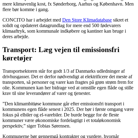
mere klimavenlig kost, fx Sønderborg, Aarhus og København. Men
flere bør komme i gang.
CONCITO har i arbejdet med
Den Store Klimadatabase
sikret et
solidt og opdateret datagrundlag for mere end 500 fødevarers
klimaaftryk, som kommunale indkøbere og kantiner kan bruge i
deres arbejde.
Transport: Læg vejen til emissionsfri
køretøjer
Transportsektoren står for godt 1/3 af Danmarks udledninger af
drivhusgasser. Det er derfor nødvendigt at elektrificere det meste af
transporten, så personer og varer kan fragtes på grøn strøm frem for
olie. Kommunen kan her bidrage ved at omstille egen flåde og stille
krav til sine leverandører af varer og tjenester.
”Den klimambitiøse kommune går efter emissionsfri transport i
kommunens egen flåde senest i 2025. Der bør i første omgang være
fokus på elbiler og el-varebiler. De burde begge for de fleste
kommuner være økonomiske fordelagtigt i et totaløkonomisk
perspektiv,” siger Tobias Sørensen.
Kommunerne bør gennemgå kontrakter og vurdere, hvornår