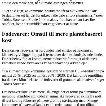
at vise den reelle pris, når klimabelastningen prissættes.
”Det er vigtigt, at kommunalpolitikerne får tænkt klima ind i alle
beslutninger og får det forankret i alle dele af forvaltningerne,” siger
Tobias Sørensen. Fra de 14 klimakrav fremhæver han især fire
områder, hvor der umiddelbart er gevinster at hente.
Fødevarer: Omstil til mere plantebaseret
kost
Danskernes fødevarer er forbundet med en stor påvirkning af
klimaet og vi ligger højt på listerne over de mest kødspisende lande.
Der er behov for, at kommunerne reducerer forbruget af de mest
klimabelastende fødevarer i fx børnehaver og ældreplejen.
”En klimaambitiøs kommune bør stræbe efter en CO2e-reduktion på
mindst 25 % i 2025 og mindst 30% i 2030. Det kan drive omstilling
fra de mest klimabelastende fødevarer til grønnere alternativer,” siger
Tobias Sørensen.
Det behøver ikke koste mere, så længe der er fokus på at minimere
madspild, mindske indholdet af animalske fødevarer, skifte fra rødt
til lyst kød og fokusere på mere grøn og næringsrig mad. Mange
kommuner på tværs af landet er allerede i gang med omstilling til