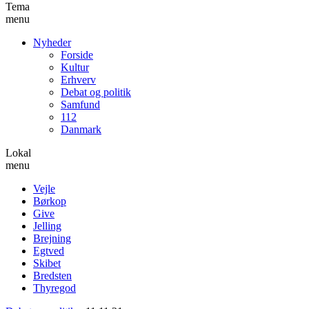
Tema
menu
Nyheder
Forside
Kultur
Erhverv
Debat og politik
Samfund
112
Danmark
Lokal
menu
Vejle
Børkop
Give
Jelling
Brejning
Egtved
Skibet
Bredsten
Thyregod