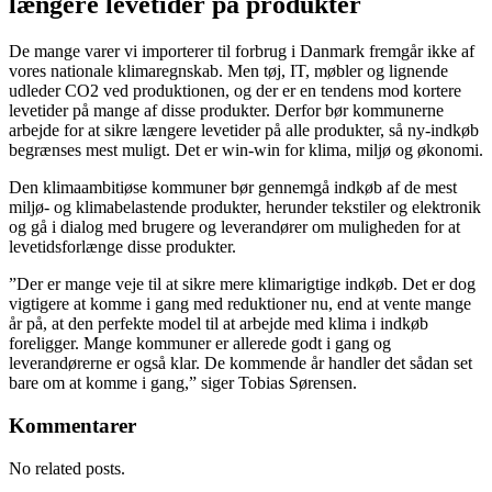
længere levetider på produkter
De mange varer vi importerer til forbrug i Danmark fremgår ikke af
vores nationale klimaregnskab. Men tøj, IT, møbler og lignende
udleder CO2 ved produktionen, og der er en tendens mod kortere
levetider på mange af disse produkter. Derfor bør kommunerne
arbejde for at sikre længere levetider på alle produkter, så ny-indkøb
begrænses mest muligt. Det er win-win for klima, miljø og økonomi.
Den klimaambitiøse kommuner bør gennemgå indkøb af de mest
miljø- og klimabelastende produkter, herunder tekstiler og elektronik
og gå i dialog med brugere og leverandører om muligheden for at
levetidsforlænge disse produkter.
”Der er mange veje til at sikre mere klimarigtige indkøb. Det er dog
vigtigere at komme i gang med reduktioner nu, end at vente mange
år på, at den perfekte model til at arbejde med klima i indkøb
foreligger. Mange kommuner er allerede godt i gang og
leverandørerne er også klar. De kommende år handler det sådan set
bare om at komme i gang,” siger Tobias Sørensen.
Kommentarer
No related posts.