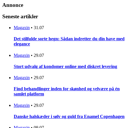
Annonce
Seneste artikler
Magaxin
•
31.07
Det stilfulde sorte hegn: Sådan indretter du din have med
elegance
Magaxin
•
29.07
Stort udvalg af kondomer online med diskret levering
Magaxin
•
29.07
Find behandlinger inden for skønhed og velvære på én
samlet platform
Magaxin
•
29.07
Danske halskæder i sølv og guld fra Enamel Copenhagen
Magaxin
•
09.07