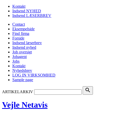
Kontakt
Indsend NYHED
Indsend LÆSERBREV
Contact
Eksempelside
Find firma
Forside
Indsend læserbrev
Indsend nyhed
Job oversigt
Jobagent
Jobs
Kontakt
Nyhedsbrev
LOG IN VIRKSOMHED
Sample page
search
ARTIKELARKIV
Vejle Netavis