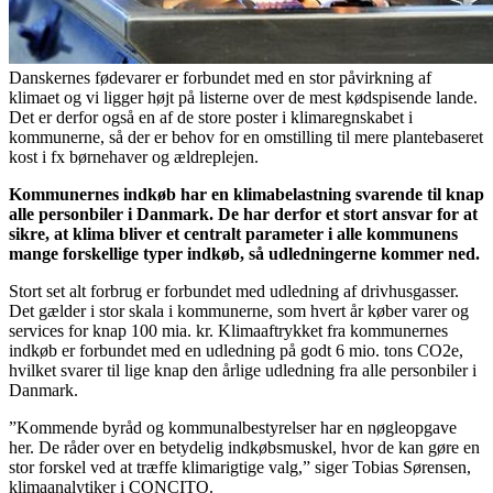
Danskernes fødevarer er forbundet med en stor påvirkning af
klimaet og vi ligger højt på listerne over de mest kødspisende lande.
Det er derfor også en af de store poster i klimaregnskabet i
kommunerne, så der er behov for en omstilling til mere plantebaseret
kost i fx børnehaver og ældreplejen.
Kommunernes indkøb har en klimabelastning svarende til knap
alle personbiler i Danmark. De har derfor et stort ansvar for at
sikre, at klima bliver et centralt parameter i alle kommunens
mange forskellige typer indkøb, så udledningerne kommer ned.
Stort set alt forbrug er forbundet med udledning af drivhusgasser.
Det gælder i stor skala i kommunerne, som hvert år køber varer og
services for knap 100 mia. kr. Klimaaftrykket fra kommunernes
indkøb er forbundet med en udledning på godt 6 mio. tons CO2e,
hvilket svarer til lige knap den årlige udledning fra alle personbiler i
Danmark.
”Kommende byråd og kommunalbestyrelser har en nøgleopgave
her. De råder over en betydelig indkøbsmuskel, hvor de kan gøre en
stor forskel ved at træffe klimarigtige valg,” siger Tobias Sørensen,
klimaanalytiker i CONCITO.