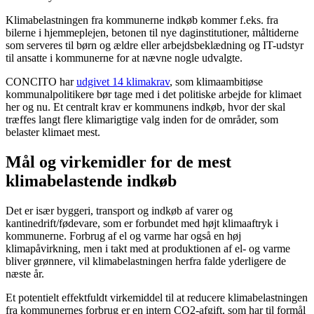
Klimabelastningen fra kommunerne indkøb kommer f.eks. fra
bilerne i hjemmeplejen, betonen til nye daginstitutioner, måltiderne
som serveres til børn og ældre eller arbejdsbeklædning og IT-udstyr
til ansatte i kommunerne for at nævne nogle udvalgte.
CONCITO har
udgivet 14 klimakrav
, som klimaambitiøse
kommunalpolitikere bør tage med i det politiske arbejde for klimaet
her og nu. Et centralt krav er kommunens indkøb, hvor der skal
træffes langt flere klimarigtige valg inden for de områder, som
belaster klimaet mest.
Mål og virkemidler for de mest
klimabelastende indkøb
Det er især byggeri, transport og indkøb af varer og
kantinedrift/fødevare, som er forbundet med højt klimaaftryk i
kommunerne. Forbrug af el og varme har også en høj
klimapåvirkning, men i takt med at produktionen af el- og varme
bliver grønnere, vil klimabelastningen herfra falde yderligere de
næste år.
Et potentielt effektfuldt virkemiddel til at reducere klimabelastningen
fra kommunernes forbrug er en intern CO2-afgift, som har til formål