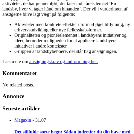
aktiviteter, de har gennemført, der taler ind i årets temaet ‘En
landsby, hvor vi tager hånd om hinanden’. Der vil i vurderingen af
ansøgerne blive lagt vægt på følgende:
Aktiviteter med konkrete effekter i form af øget tilflytning, ny
erhvervsudvikling eller nye fællesskabsformer.
Originaliteten og pionérelementet i landsbyens initiativer og
idéer, herunder muligheden for at applicere landsbyens
initiativer i andre kontekster.
Gruppen af landsbybeboere, der står bag ansøgningen.
Læs mere om
ansøgningskrav og -udformning her.
Kommentarer
No related posts.
Annonce
Seneste artikler
Magaxin
•
31.07
Det stilfulde sorte hegn: Sådan indretter du din have med