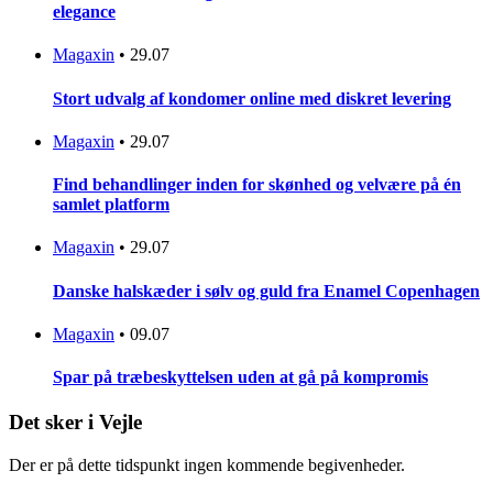
elegance
Magaxin
•
29.07
Stort udvalg af kondomer online med diskret levering
Magaxin
•
29.07
Find behandlinger inden for skønhed og velvære på én
samlet platform
Magaxin
•
29.07
Danske halskæder i sølv og guld fra Enamel Copenhagen
Magaxin
•
09.07
Spar på træbeskyttelsen uden at gå på kompromis
Det sker i Vejle
Der er på dette tidspunkt ingen kommende begivenheder.