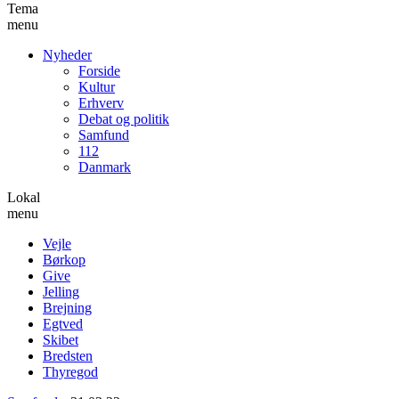
Tema
menu
Nyheder
Forside
Kultur
Erhverv
Debat og politik
Samfund
112
Danmark
Lokal
menu
Vejle
Børkop
Give
Jelling
Brejning
Egtved
Skibet
Bredsten
Thyregod