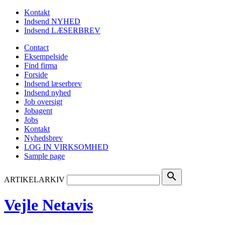
Kontakt
Indsend NYHED
Indsend LÆSERBREV
Contact
Eksempelside
Find firma
Forside
Indsend læserbrev
Indsend nyhed
Job oversigt
Jobagent
Jobs
Kontakt
Nyhedsbrev
LOG IN VIRKSOMHED
Sample page
search
ARTIKELARKIV
Vejle Netavis