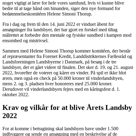
noget vigtigt at lære for hele vores samfund, hvis vi kunne blive
bedre til at tage hånd om hinanden, siger den nye formand for
bedømmelseskomitéen Helene Simoni Thorup.
Fra i dag og frem til den 14. juni 2022 er vinduet åbent for
ansøgninger fra landsbyer, der har gjort en forskel med tiltag
målrettet at forbedre den mentale og fysiske sundhed i kampen mod
ensomhed og mistrivsel.
Sammen med Helene Simoni Thorup kommer komitéen, der består
af repræsentanter fra Forenet Kredit, Landdistrikternes Fællesråd og
Landsforeningen Landsbyerne i Danmark, på besøg i de tre
landsbyer, der er gået videre til finalen. Det sker d. 19. og 21. august
2022, hvorefter de voterer og kårer en vinder. På spil er ikke blot
æren, men også en check på 50.000 kroner til vinderlandsbyen,
mens 2. og 3. pladsen hver honoreres med 25.000 kroner.
Derudover vil vinderlandsbyen fejres med en kåringsfest d. 1.
oktober 2022.
Krav og vilkår for at blive Årets Landsby
2022
For at komme i betragtning skal landsbyen have under 1.500
indbyggere og sende en ansøgning med en beskrivelse af de