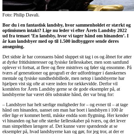
Foto: Philip Davali.
Bor du i en fantastisk landsby, hvor sammenholdet er stærkt og
optimismen intakt? Lige nu leder vi efter Årets Landsby 2022
ud fra temaet ’En landsby, hvor vi tager hånd om hinanden’. I
år kan landsbyer med op til 1.500 indbyggere sende deres
ansøgning.
Det sidste år har coronaens bånd sluppet sit tag i os og åbnet for atter
at dyrke fritidsinteresser og fysiske fællesskaber, men som samfund
oplever vi fortsat, at flere og flere mistrives og føler sig ensomme. På
tværs af generationer og geografi er der udfordringer i danskernes
mentale og fysiske sundhedsbillede, men netop i landsbyerne har
hjælpen vist sig ofte at være inden for rækkevidde. Derfor vil
komitéen for Årets Landsby gerne se de gode eksempler på, at
landsbyerne har været dén udstrakte hånd, der var brug for:
– Landsbyer har helt særlige muligheder for – og evner til – at tage
hånd om hinanden, uanset om man har boet i landsbyen i 100 år
eller lige er kommet hertil, måske endda som flygtning. Her kender
vi hinanden og har ofte stærke fællesskaber på tværs, og det lever
man simpelthen længere af. Det kunne være spændende at se
eksempler på, hvad landsbyerne kan og gør, for jeg tror, at der er