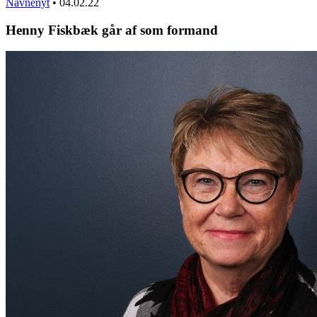
Navnenyt
•
04.02.22
Henny Fiskbæk går af som formand