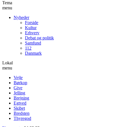
Tema
menu
Nyheder
Forside
Kultur
Erhverv
Debat og politik
Samfund
112
Danmark
Lokal
menu
Vejle
Børkop
Give
Jelling
Brejning
Egtved
Skibet
Bredsten
Thyregod