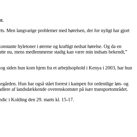
r.
s. Men langvarige problemer med hørelsen, der for nyligt har gjort
nstante hyletoner i ørerne og kraftigt nedsat hørelse. Og da en
e slutte nu, mens medlemmerne stadig kan være min indsats bekendt,”
 og siden hun kom hjem fra et arbejdsophold i Kenya i 2003, har hun
gården. Hun har også stået forrest i kampen for ordentlige løn- og
andlere af landsdækkende overenskomster på især transportområdet.
dic i Kolding den 29. marts kl. 15-17.