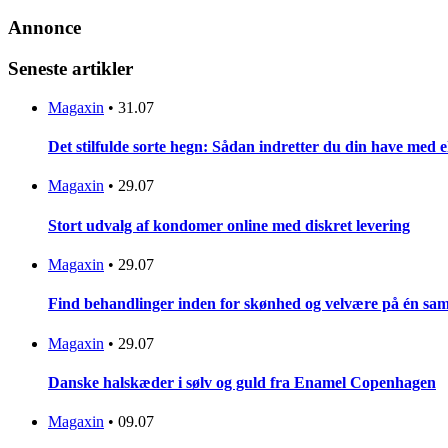
Annonce
Seneste artikler
Magaxin
•
31.07
Det stilfulde sorte hegn: Sådan indretter du din have med 
Magaxin
•
29.07
Stort udvalg af kondomer online med diskret levering
Magaxin
•
29.07
Find behandlinger inden for skønhed og velvære på én sam
Magaxin
•
29.07
Danske halskæder i sølv og guld fra Enamel Copenhagen
Magaxin
•
09.07