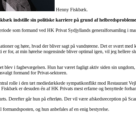
Henny Fiskbæk.
æk indstille sin politiske karriere på grund af helbredsprobleme
eriode som formand ved HK Privat Sydjyllands generalforsamling i mart
ioner og høre, hvad der bliver sagt på vandrørene. Det er svært med ko
i er for, at min hørelse nogensinde bliver optimal igen, vil jeg heller
t blev i fagbevægelsen. Hun har været fagligt aktiv siden sin ungdom,
svalgt formand for Privat-sektoren.
ral rolle i den tæt mediedækkede sympatikonflikt mod Restaurant Vejle
ny Fiskbæk er desuden én af HK Privats mest erfarne og benyttede forh
. Derefter går hun på efterløn. Der vil være afskedsreception på Scan
il formandsposten, og hun anbefales af en enig bestyrelse.