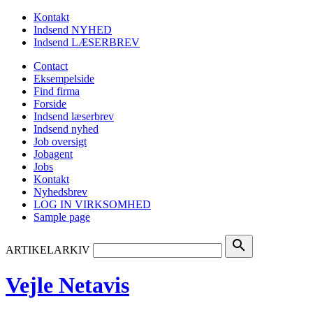
Kontakt
Indsend NYHED
Indsend LÆSERBREV
Contact
Eksempelside
Find firma
Forside
Indsend læserbrev
Indsend nyhed
Job oversigt
Jobagent
Jobs
Kontakt
Nyhedsbrev
LOG IN VIRKSOMHED
Sample page
search
ARTIKELARKIV
Vejle Netavis