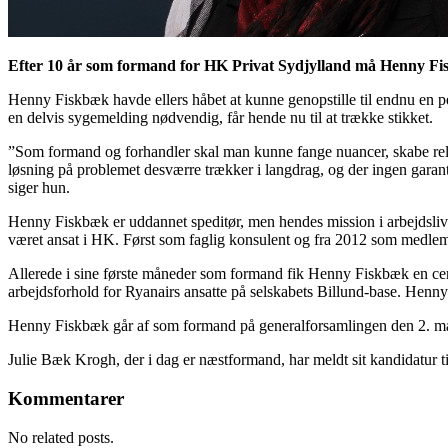
Efter 10 år som formand for HK Privat Sydjylland må Henny Fiskb
Henny Fiskbæk havde ellers håbet at kunne genopstille til endnu en p
en delvis sygemelding nødvendig, får hende nu til at trække stikket.
”Som formand og forhandler skal man kunne fange nuancer, skabe relat
løsning på problemet desværre trækker i langdrag, og der ingen garant
siger hun.
Henny Fiskbæk er uddannet speditør, men hendes mission i arbejdslive
været ansat i HK. Først som faglig konsulent og fra 2012 som medlem
Allerede i sine første måneder som formand fik Henny Fiskbæk en cent
arbejdsforhold for Ryanairs ansatte på selskabets Billund-base. Hen
Henny Fiskbæk går af som formand på generalforsamlingen den 2. marts
Julie Bæk Krogh, der i dag er næstformand, har meldt sit kandidatur t
Kommentarer
No related posts.