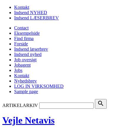
Kontakt
Indsend NYHED
Indsend LÆSERBREV
Contact
Eksempelside
Find firma
Forside
Indsend læserbrev
Indsend nyhed
Job oversigt
Jobagent
Jobs
Kontakt
Nyhedsbrev
LOG IN VIRKSOMHED
Sample page
search
ARTIKELARKIV
Vejle Netavis