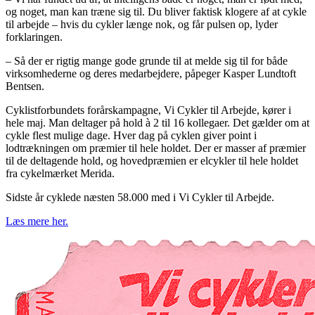
og noget, man kan træne sig til. Du bliver faktisk klogere af at cykle
til arbejde – hvis du cykler længe nok, og får pulsen op, lyder
forklaringen.
– Så der er rigtig mange gode grunde til at melde sig til for både
virksomhederne og deres medarbejdere, påpeger Kasper Lundtoft
Bentsen.
Cyklistforbundets forårskampagne, Vi Cykler til Arbejde, kører i
hele maj. Man deltager på hold à 2 til 16 kollegaer. Det gælder om at
cykle flest mulige dage. Hver dag på cyklen giver point i
lodtrækningen om præmier til hele holdet. Der er masser af præmier
til de deltagende hold, og hovedpræmien er elcykler til hele holdet
fra cykelmærket Merida.
Sidste år cyklede næsten 58.000 med i Vi Cykler til Arbejde.
Læs mere her.