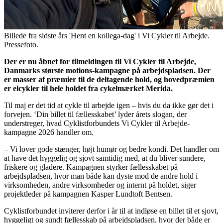
Billede fra sidste års 'Hent en kollega-dag' i Vi Cykler til Arbejde.
Pressefoto.
Der er nu åbnet for tilmeldingen til Vi Cykler til Arbejde,
Danmarks største motions-kampagne på arbejdspladsen. Der
er masser af præmier til de deltagende hold, og hovedpræmien
er elcykler til hele holdet fra cykelmærket Merida.
Til maj er det tid at cykle til arbejde igen – hvis du da ikke gør det i
forvejen. ‘Din billet til fællesskabet’ lyder årets slogan, der
understreger, hvad Cyklistforbundets Vi Cykler til Arbejde-
kampagne 2026 handler om.
– Vi lover gode stænger, højt humør og bedre kondi. Det handler om
at have det hyggelig og sjovt samtidig med, at du bliver sundere,
friskere og gladere. Kampagnen styrker fællesskabet på
arbejdspladsen, hvor man både kan dyste mod de andre hold i
virksomheden, andre virksomheder og internt på holdet, siger
projektleder på kampagnen Kasper Lundtoft Bentsen.
Cyklistforbundet inviterer derfor i år til at indløse en billet til et sjovt,
hyggeligt og sundt fællesskab på arbejdspladsen, hvor der både er