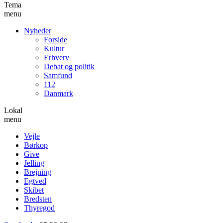
Tema
menu
Nyheder
Forside
Kultur
Erhverv
Debat og politik
Samfund
112
Danmark
Lokal
menu
Vejle
Børkop
Give
Jelling
Brejning
Egtved
Skibet
Bredsten
Thyregod