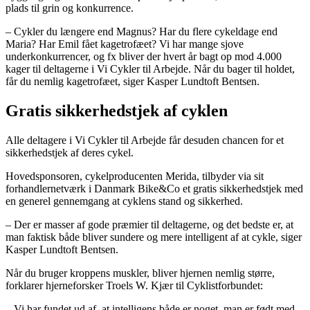
plads til grin og konkurrence.
– Cykler du længere end Magnus? Har du flere cykeldage end
Maria? Har Emil fået kagetrofæet? Vi har mange sjove
underkonkurrencer, og fx bliver der hvert år bagt op mod 4.000
kager til deltagerne i Vi Cykler til Arbejde. Når du bager til holdet,
får du nemlig kagetrofæet, siger Kasper Lundtoft Bentsen.
Gratis sikkerhedstjek af cyklen
Alle deltagere i Vi Cykler til Arbejde får desuden chancen for et
sikkerhedstjek af deres cykel.
Hovedsponsoren, cykelproducenten Merida, tilbyder via sit
forhandlernetværk i Danmark Bike&Co et gratis sikkerhedstjek med
en generel gennemgang at cyklens stand og sikkerhed.
– Der er masser af gode præmier til deltagerne, og det bedste er, at
man faktisk både bliver sundere og mere intelligent af at cykle, siger
Kasper Lundtoft Bentsen.
Når du bruger kroppens muskler, bliver hjernen nemlig større,
forklarer hjerneforsker Troels W. Kjær til Cyklistforbundet:
– Vi har fundet ud af, at intelligens både er noget, man er født med,