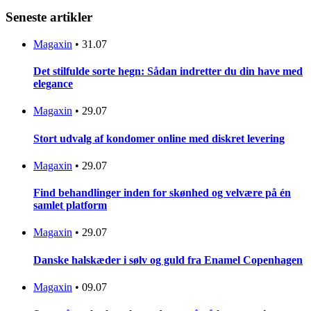
Seneste artikler
Magaxin
•
31.07
Det stilfulde sorte hegn: Sådan indretter du din have med
elegance
Magaxin
•
29.07
Stort udvalg af kondomer online med diskret levering
Magaxin
•
29.07
Find behandlinger inden for skønhed og velvære på én
samlet platform
Magaxin
•
29.07
Danske halskæder i sølv og guld fra Enamel Copenhagen
Magaxin
•
09.07