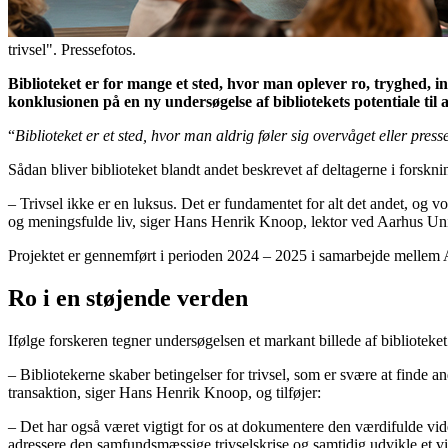
trivsel". Pressefotos.
Biblioteket er for mange et sted, hvor man oplever ro, tryghed, i
konklusionen på en ny undersøgelse af bibliotekets potentiale til
“
Biblioteket er et sted, hvor man aldrig føler sig overvåget eller p
Sådan bliver biblioteket blandt andet beskrevet af deltagerne i forskn
– Trivsel ikke er en luksus. Det er fundamentet for alt det andet, og 
og meningsfulde liv, siger Hans Henrik Knoop, lektor ved Aarhus Univ
Projektet er gennemført i perioden 2024 – 2025 i samarbejde mellem A
Ro i en støjende verden
Ifølge forskeren tegner undersøgelsen et markant billede af bibliotek
– Bibliotekerne skaber betingelser for trivsel, som er svære at finde
transaktion, siger Hans Henrik Knoop, og tilføjer:
– Det har også været vigtigt for os at dokumentere den værdifulde vide
adressere den samfundsmæssige trivselskrise og samtidig udvikle et vi