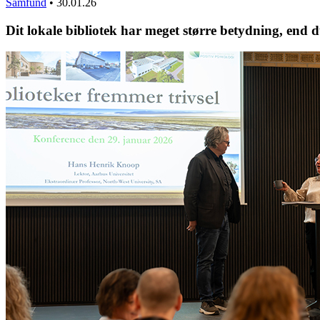
Samfund
•
30.01.26
Dit lokale bibliotek har meget større betydning, end