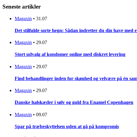
Seneste artikler
Magaxin
•
31.07
Det stilfulde sorte hegn: Sådan indretter du din have med 
Magaxin
•
29.07
Stort udvalg af kondomer online med diskret levering
Magaxin
•
29.07
Find behandlinger inden for skønhed og velvære på én sam
Magaxin
•
29.07
Danske halskæder i sølv og guld fra Enamel Copenhagen
Magaxin
•
09.07
Spar på træbeskyttelsen uden at gå på kompromis