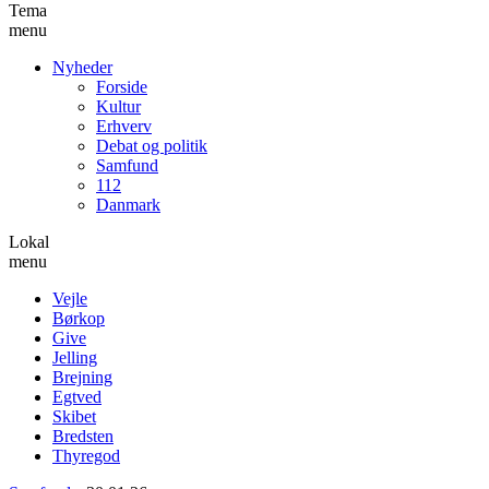
Tema
menu
Nyheder
Forside
Kultur
Erhverv
Debat og politik
Samfund
112
Danmark
Lokal
menu
Vejle
Børkop
Give
Jelling
Brejning
Egtved
Skibet
Bredsten
Thyregod