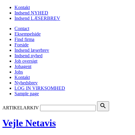
Kontakt
Indsend NYHED
Indsend LÆSERBREV
Contact
Eksempelside
Find firma
Forside
Indsend læserbrev
Indsend nyhed
Job oversigt
Jobagent
Jobs
Kontakt
Nyhedsbrev
LOG IN VIRKSOMHED
Sample page
search
ARTIKELARKIV
Vejle Netavis