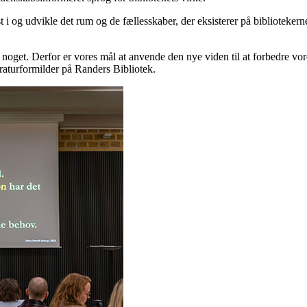
st i og udvikle det rum og de fællesskaber, der eksisterer på biblioteker
til noget. Derfor er vores mål at anvende den nye viden til at forbedre v
eraturformilder på Randers Bibliotek.