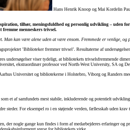
Hans Henrik Knoop og Mai Kordelin Pauls
nspiration, tilhør, meningsfuldhed og personlig udvikling – uden f
 at fremme menneskers trivsel.
resset. Man kan være alene uden at være ensom. Fremmede er venlige, og
ingsprojektet ’Biblioteker fremmer trivsel’. Resultaterne af undersøgels
vores undersøgelser viser tydeligt, at bibliotekets trivselsfremmende di
ersitet, ekstraordinær professor ved North-West University, SA og Det
arhus Universitet og bibliotekerne i Holstebro, Viborg og Randers med 
et som et af samfundets mest stabile, inkluderende og potentielt udvikl
 andre steder. For eksempel ro i en støjende verden, fællesskab uden kr
n, der nogle gange kun findes i form af medarbejderes erfaringer og prak
denskabsinformeret sprog for bibliotekets virke.