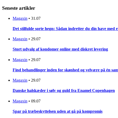
Seneste artikler
Magaxin
•
31.07
Det stilfulde sorte hegn: Sådan indretter du din have med 
Magaxin
•
29.07
Stort udvalg af kondomer online med diskret levering
Magaxin
•
29.07
Find behandlinger inden for skønhed og velvære på én sam
Magaxin
•
29.07
Danske halskæder i sølv og guld fra Enamel Copenhagen
Magaxin
•
09.07
Spar på træbeskyttelsen uden at gå på kompromis