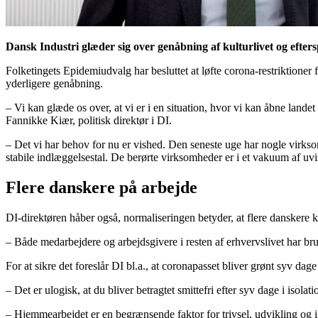
Dansk Industri glæder sig over genåbning af kulturlivet og efters
Folketingets Epidemiudvalg har besluttet at løfte corona-restriktioner 
yderligere genåbning.
– Vi kan glæde os over, at vi er i en situation, hvor vi kan åbne lande
Fannikke Kiær, politisk direktør i DI.
– Det vi har behov for nu er vished. Den seneste uge har nogle virkso
stabile indlæggelsestal. De berørte virksomheder er i et vakuum af uvi
Flere danskere på arbejde
DI-direktøren håber også, normaliseringen betyder, at flere danskere
– Både medarbejdere og arbejdsgivere i resten af erhvervslivet har br
For at sikre det foreslår DI bl.a., at coronapasset bliver grønt syv dage
– Det er ulogisk, at du bliver betragtet smittefri efter syv dage i iso
– Hjemmearbejdet er en begrænsende faktor for trivsel, udvikling og i