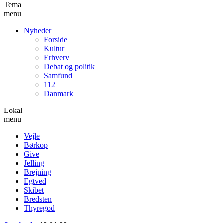
Tema
menu
Nyheder
Forside
Kultur
Erhverv
Debat og politik
Samfund
112
Danmark
Lokal
menu
Vejle
Børkop
Give
Jelling
Brejning
Egtved
Skibet
Bredsten
Thyregod