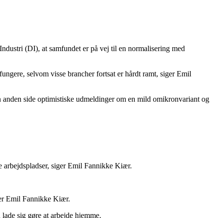
Industri (DI), at samfundet er på vej til en normalisering med
 fungere, selvom visse brancher fortsat er hårdt ramt, siger Emil
den anden side optimistiske udmeldinger om en mild omikronvariant og
e arbejdspladser, siger Emil Fannikke Kiær.
iger Emil Fannikke Kiær.
 lade sig gøre at arbejde hjemme.