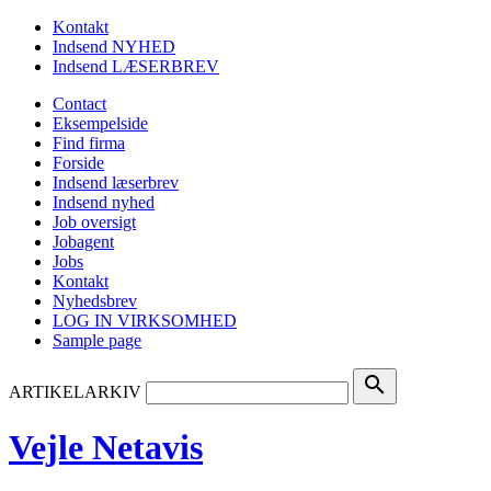
Kontakt
Indsend NYHED
Indsend LÆSERBREV
Contact
Eksempelside
Find firma
Forside
Indsend læserbrev
Indsend nyhed
Job oversigt
Jobagent
Jobs
Kontakt
Nyhedsbrev
LOG IN VIRKSOMHED
Sample page
search
ARTIKELARKIV
Vejle Netavis