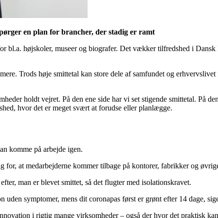
pørger en plan for brancher, der stadig er ramt
for bl.a. højskoler, museer og biografer. Det vækker tilfredshed i Dansk 
t mere. Trods høje smittetal kan store dele af samfundet og erhvervslivet
mheder holdt vejret. På den ene side har vi set stigende smittetal. På 
shed, hvor det er meget svært at forudse eller planlægge.
 kan komme på arbejde igen.
ug for, at medarbejderne kommer tilbage på kontorer, fabrikker og øvrig
 efter, man er blevet smittet, så det flugter med isolationskravet.
lation uden symptomer, mens dit coronapas først er grønt efter 14 dage, s
nnovation i rigtig mange virksomheder – også der hvor det praktisk kan