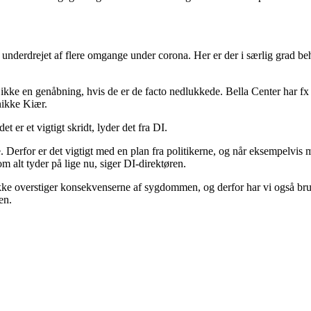
 underdrejet af flere omgange under corona. Her er der i særlig grad be
o ikke en genåbning, hvis de er de facto nedlukkede. Bella Center har f
nikke Kiær.
 er et vigtigt skridt, lyder det fra DI.
 Derfor er det vigtigt med en plan fra politikerne, og når eksempelvis
om alt tyder på lige nu, siger DI-direktøren.
kke overstiger konsekvenserne af sygdommen, og derfor har vi også brug
en.