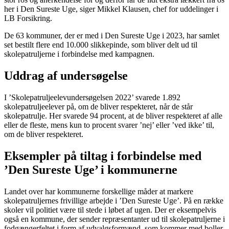
her i Den Sureste Uge, siger Mikkel Klausen, chef for uddelinger i
LB Forsikring.
De 63 kommuner, der er med i Den Sureste Uge i 2023, har samlet
set bestilt flere end 10.000 slikkepinde, som bliver delt ud til
skolepatruljerne i forbindelse med kampagnen.
Uddrag af undersøgelse
I ’Skolepatruljeelevundersøgelsen 2022’ svarede 1.892
skolepatruljeelever på, om de bliver respekteret, når de står
skolepatrulje. Her svarede 94 procent, at de bliver respekteret af alle
eller de fleste, mens kun to procent svarer ’nej’ eller ’ved ikke’ til,
om de bliver respekteret.
Eksempler på tiltag i forbindelse med
’Den Sureste Uge’ i kommunerne
Landet over har kommunerne forskellige måder at markere
skolepatruljernes frivillige arbejde i ’Den Sureste Uge’. På en række
skoler vil politiet være til stede i løbet af ugen. Der er eksempelvis
også en kommune, der sender repræsentanter ud til skolepatruljerne i
fodgængerfeltet i form af udvalgsformænd, som kommer med boller