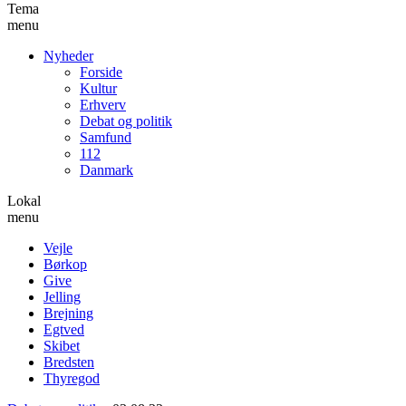
Tema
menu
Nyheder
Forside
Kultur
Erhverv
Debat og politik
Samfund
112
Danmark
Lokal
menu
Vejle
Børkop
Give
Jelling
Brejning
Egtved
Skibet
Bredsten
Thyregod