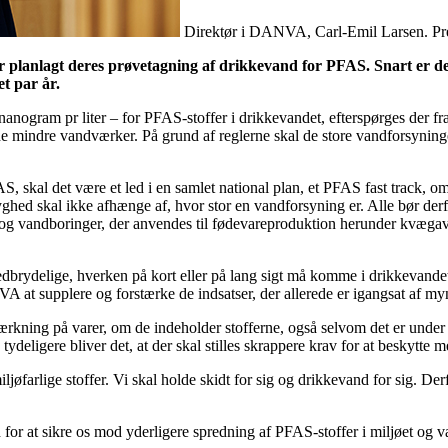
Direktør i DANVA, Carl-Emil Larsen. Pr
planlagt deres prøvetagning af drikkevand for PFAS. Snart er der
t par år.
anogram pr liter – for PFAS-stoffer i drikkevandet, efterspørges der fr
 de mindre vandværker. På grund af reglerne skal de store vandforsynin
, skal det være et led i en samlet national plan, et PFAS fast track, om
ed skal ikke afhænge af, hvor stor en vandforsyning er. Alle bør derfo
g vandboringer, der anvendes til fødevareproduktion herunder kvægavl,
dbrydelige, hverken på kort eller på lang sigt må komme i drikkevande
VA at supplere og forstærke de indsatser, der allerede er igangsat af m
ærkning på varer, om de indeholder stofferne, også selvom det er under
 tydeligere bliver det, at der skal stilles skrappere krav for at beskytte
ljøfarlige stoffer. Vi skal holde skidt for sig og drikkevand for sig. 
 for at sikre os mod yderligere spredning af PFAS-stoffer i miljøet og 