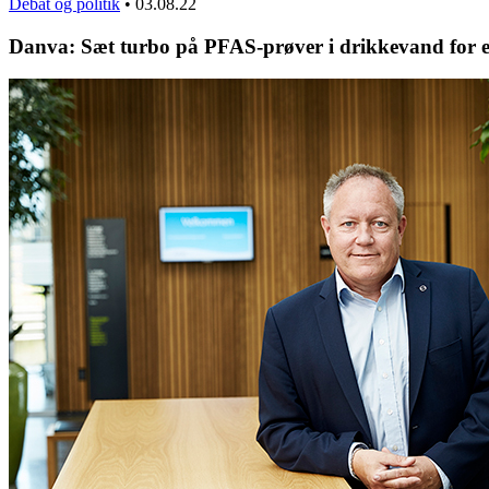
Debat og politik
•
03.08.22
Danva: Sæt turbo på PFAS-prøver i drikkevand for et