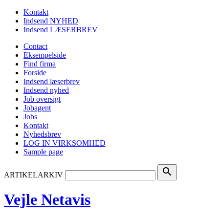
Kontakt
Indsend NYHED
Indsend LÆSERBREV
Contact
Eksempelside
Find firma
Forside
Indsend læserbrev
Indsend nyhed
Job oversigt
Jobagent
Jobs
Kontakt
Nyhedsbrev
LOG IN VIRKSOMHED
Sample page
search
ARTIKELARKIV
Vejle Netavis