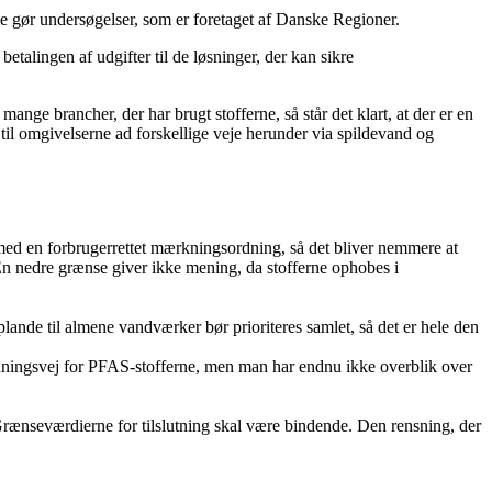
mme gør undersøgelser, som er foretaget af Danske Regioner.
alingen af udgifter til de løsninger, der kan sikre
nge brancher, der har brugt stofferne, så står det klart, at der er en
 til omgivelserne ad forskellige veje herunder via spildevand og
ed en forbrugerrettet mærkningsordning, så det bliver nemmere at
En nedre grænse giver ikke mening, da stofferne ophobes i
ande til almene vandværker bør prioriteres samlet, så det er hele den
dningsvej for PFAS-stofferne, men man har endnu ikke overblik over
. Grænseværdierne for tilslutning skal være bindende. Den rensning, der