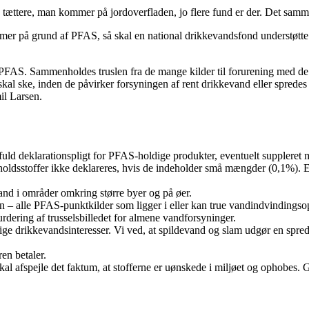
t jo tættere, man kommer på jordoverfladen, jo flere fund er der. Det sa
 på grund af PFAS, så skal en national drikkevandsfond understøtte bet
 PFAS. Sammenholdes truslen fra de mange kilder til forurening med de ma
skal ske, inden de påvirker forsyningen af rent drikkevand eller spredes
il Larsen.
d deklarationspligt for PFAS-holdige produkter, eventuelt suppleret m
ndholdsstoffer ikke deklareres, hvis de indeholder små mængder (0,1%). 
and i områder omkring større byer og på øer.
 – alle PFAS-punktkilder som ligger i eller kan true vandindvindingsopl
urdering af trusselsbilledet for almene vandforsyninger.
e drikkevandsinteresser. Vi ved, at spildevand og slam udgør en spre
ren betaler.
 skal afspejle det faktum, at stofferne er uønskede i miljøet og ophobes