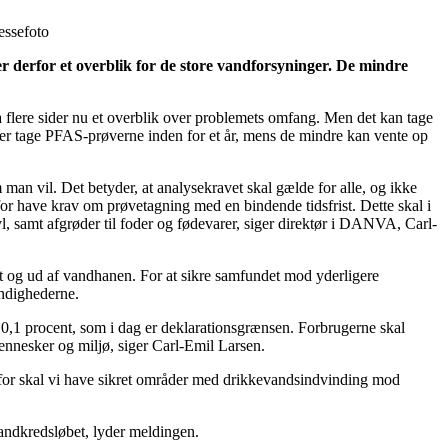
essefoto
 derfor et overblik for de store vandforsyninger. De mindre
a flere sider nu et overblik over problemets omfang. Men det kan tage
ger tage PFAS-prøverne inden for et år, mens de mindre kan vente op
 man vil. Det betyder, at analysekravet skal gælde for alle, og ikke
r have krav om prøvetagning med en bindende tidsfrist. Dette skal i
 samt afgrøder til foder og fødevarer, siger direktør i DANVA, Carl-
t og ud af vandhanen. For at sikre samfundet mod yderligere
yndighederne.
 0,1 procent, som i dag er deklarationsgrænsen. Forbrugerne skal
 mennesker og miljø, siger Carl-Emil Larsen.
Derfor skal vi have sikret områder med drikkevandsindvinding mod
vandkredsløbet, lyder meldingen.