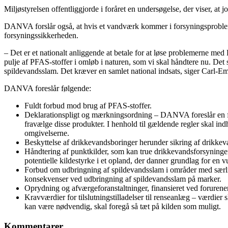
Miljøstyrelsen offentliggjorde i foråret en undersøgelse, der viser, a
DANVA forslår også, at hvis et vandværk kommer i forsyningsproblemer
forsyningssikkerheden.
– Det er et nationalt anliggende at betale for at løse problemerne med
pulje af PFAS-stoffer i omløb i naturen, som vi skal håndtere nu. Det 
spildevandsslam. Det kræver en samlet national indsats, siger Carl-Em
DANVA foreslår følgende:
Fuldt forbud mod brug af PFAS-stoffer.
Deklarationspligt og mærkningsordning – DANVA foreslår en ful
fravælge disse produkter. I henhold til gældende regler skal i
omgivelserne.
Beskyttelse af drikkevandsboringer herunder sikring af drikkev
Håndtering af punktkilder, som kan true drikkevandsforsyningen
potentielle kildestyrke i et opland, der danner grundlag for en v
Forbud om udbringning af spildevandsslam i områder med særlig
konsekvenser ved udbringning af spildevandsslam på marker.
Oprydning og afværgeforanstaltninger, finansieret ved forurene
Kravværdier for tilslutningstilladelser til renseanlæg – værdier
kan være nødvendig, skal foregå så tæt på kilden som muligt.
Kommentarer