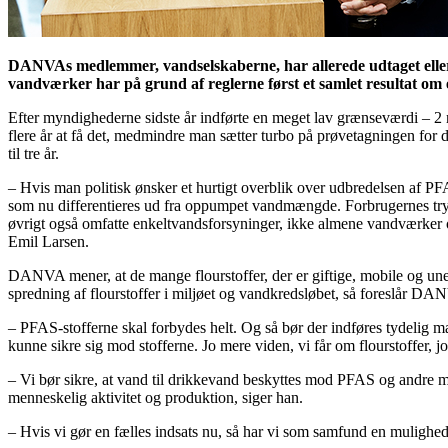
DANVAs medlemmer, vandselskaberne, har allerede udtaget eller 
vandværker har på grund af reglerne først et samlet resultat om e
Efter myndighederne sidste år indførte en meget lav grænseværdi – 2 n
flere år at få det, medmindre man sætter turbo på prøvetagningen for
til tre år.
– Hvis man politisk ønsker et hurtigt overblik over udbredelsen af PFAS
som nu differentieres ud fra oppumpet vandmængde. Forbrugernes trygh
øvrigt også omfatte enkeltvandsforsyninger, ikke almene vandværker o
Emil Larsen.
DANVA mener, at de mange flourstoffer, der er giftige, mobile og une
spredning af flourstoffer i miljøet og vandkredsløbet, så foreslår DAN
– PFAS-stofferne skal forbydes helt. Og så bør der indføres tydelig m
kunne sikre sig mod stofferne. Jo mere viden, vi får om flourstoffer, jo
– Vi bør sikre, at vand til drikkevand beskyttes mod PFAS og andre mi
menneskelig aktivitet og produktion, siger han.
– Hvis vi gør en fælles indsats nu, så har vi som samfund en mulighed