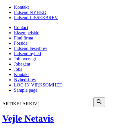
Kontakt
Indsend NYHED
Indsend LÆSERBREV
Contact
Eksempelside
Find firma
Forside
Indsend læserbrev
Indsend nyhed
Job oversigt
Jobagent
Jobs
Kontakt
Nyhedsbrev
LOG IN VIRKSOMHED
Sample page
search
ARTIKELARKIV
Vejle Netavis