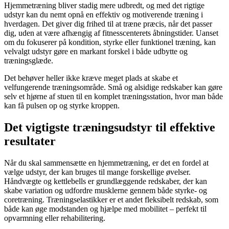
Hjemmetræning bliver stadig mere udbredt, og med det rigtige
udstyr kan du nemt opnå en effektiv og motiverende træning i
hverdagen. Det giver dig frihed til at træne præcis, når det passer
dig, uden at være afhængig af fitnesscenterets åbningstider. Uanset
om du fokuserer på kondition, styrke eller funktionel træning, kan
velvalgt udstyr gøre en markant forskel i både udbytte og
træningsglæde.
Det behøver heller ikke kræve meget plads at skabe et
velfungerende træningsområde. Små og alsidige redskaber kan gøre
selv et hjørne af stuen til en komplet træningsstation, hvor man både
kan få pulsen op og styrke kroppen.
Det vigtigste træningsudstyr til effektive
resultater
Når du skal sammensætte en hjemmetræning, er det en fordel at
vælge udstyr, der kan bruges til mange forskellige øvelser.
Håndvægte og kettlebells er grundlæggende redskaber, der kan
skabe variation og udfordre musklerne gennem både styrke- og
coretræning. Træningselastikker er et andet fleksibelt redskab, som
både kan øge modstanden og hjælpe med mobilitet – perfekt til
opvarmning eller rehabilitering.