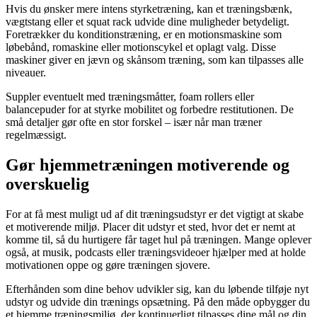
Hvis du ønsker mere intens styrketræning, kan et træningsbænk,
vægtstang eller et squat rack udvide dine muligheder betydeligt.
Foretrækker du konditionstræning, er en motionsmaskine som
løbebånd, romaskine eller motionscykel et oplagt valg. Disse
maskiner giver en jævn og skånsom træning, som kan tilpasses alle
niveauer.
Suppler eventuelt med træningsmåtter, foam rollers eller
balancepuder for at styrke mobilitet og forbedre restitutionen. De
små detaljer gør ofte en stor forskel – især når man træner
regelmæssigt.
Gør hjemmetræningen motiverende og
overskuelig
For at få mest muligt ud af dit træningsudstyr er det vigtigt at skabe
et motiverende miljø. Placer dit udstyr et sted, hvor det er nemt at
komme til, så du hurtigere får taget hul på træningen. Mange oplever
også, at musik, podcasts eller træningsvideoer hjælper med at holde
motivationen oppe og gøre træningen sjovere.
Efterhånden som dine behov udvikler sig, kan du løbende tilføje nyt
udstyr og udvide din trænings opsætning. På den måde opbygger du
et hjemme træningsmiljø, der kontinuerligt tilpasses dine mål og din