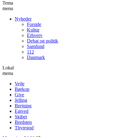
Tema
menu
Nyheder
Forside
Kultur
Erhverv
Debat og politik
Samfund
112
Danmark
Lokal
menu
Vejle
Børkop
Give
Jelling
Brejning
Egtved
Skibet
Bredsten
Thyregod