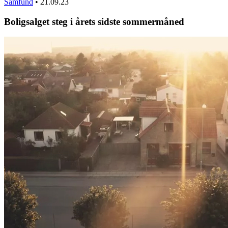
Samfund
•
21.09.23
Boligsalget steg i årets sidste sommermåned