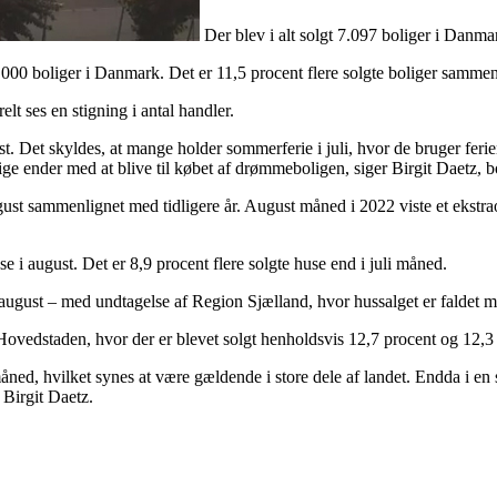
Der blev i alt solgt 7.097 boliger i Danma
er 7.000 boliger i Danmark. Det er 11,5 procent flere solgte boliger samm
elt ses en stigning i antal handler.
august. Det skyldes, at mange holder sommerferie i juli, hvor de bruger fer
ldige ender med at blive til købet af drømmeboligen, siger Birgit Daet
ust sammenlignet med tidligere år. August måned i 2022 viste et ekstraor
se i august. Det er 8,9 procent flere solgte huse end i juli måned.
til august – med undtagelse af Region Sjælland, hvor hussalget er faldet 
ovedstaden, hvor der er blevet solgt henholdsvis 12,7 procent og 12,3 pro
åned, hvilket synes at være gældende i store dele af landet. Endda i en 
 Birgit Daetz.