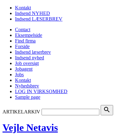
Kontakt
Indsend NYHED
Indsend LÆSERBREV
Contact
Eksempelside
Find firma
Forside
Indsend læserbrev
Indsend nyhed
Job oversigt
Jobagent
Jobs
Kontakt
Nyhedsbrev
LOG IN VIRKSOMHED
Sample page
search
ARTIKELARKIV
Vejle Netavis