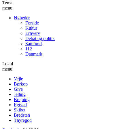
Tema
menu
Nyheder
Forside
Kultur
Erhverv
Debat og politik
Samfund
112
Danmark
Lokal
menu
Vejle
Børkop
Give
Jelling
Brejning
Egtved
Skibet
Bredsten
Thyregod