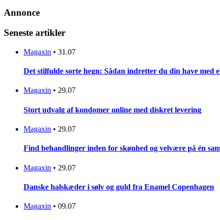
Annonce
Seneste artikler
Magaxin
•
31.07
Det stilfulde sorte hegn: Sådan indretter du din have med 
Magaxin
•
29.07
Stort udvalg af kondomer online med diskret levering
Magaxin
•
29.07
Find behandlinger inden for skønhed og velvære på én sam
Magaxin
•
29.07
Danske halskæder i sølv og guld fra Enamel Copenhagen
Magaxin
•
09.07