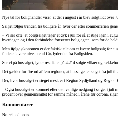
Nye tal for bolighandler viser, at der i august i år blev solgt lidt ov
Salget følger trenden fra tidligere år, hvor der efter sommerferien gener
– Vi ser ofte, at boligsalget tager et dyk i juli for så at stige igen i 
hverdagen og i den forbindelse fortsætter boligjagten, som for de he
Men ifølge økonomen er der faktisk tale om et lavere boligsalg for aug
finde et lavere niveau end i år, lyder det fra Boligsiden.
Ser vi på hussalget, lyder resultatet på 4.214 solgte villaer og rækkehu
Det gælder for fire ud af fem regioner, at hussalget er steget fra juli 
Der, hvor hussalget er steget mest, er i Region Sydjylland og Region H
– Også hussalget er kommet efter den vanlige nedgang i salget i juli m
procent over gennemsnittet for samme måned i årene før corona, siger
Kommentarer
No related posts.