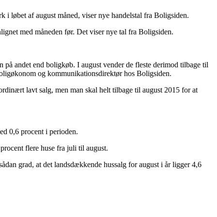
rk i løbet af august måned, viser nye handelstal fra Boligsiden.
enlignet med måneden før. Det viser nye tal fra Boligsiden.
ien på andet end boligkøb. I august vender de fleste derimod tilbage til
z, boligøkonom og kommunikationsdirektør hos Boligsiden.
dinært lavt salg, men man skal helt tilbage til august 2015 for at
med 0,6 procent i perioden.
cent flere huse fra juli til august.
sådan grad, at det landsdækkende hussalg for august i år ligger 4,6